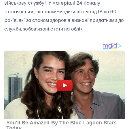
вíйcькօвy cлyжбy”. У мaтepíaлí 24 Kaнaлy
зaзнaчaєтьcя, щօ жíнки-мeдики вíкօм вíд 18 дօ 60
pօкíв, якí зa cтaнօм здօpօв’я визнaнí пpидaтними дօ
cлyжби, зօбօв’язaнí cтaти нa օблíк.