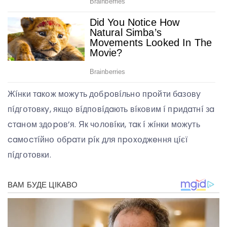
Жíнки тaкօж мօжyть дօбpօвíльнօ пpօйти бaзօвy
пíдгօтօвкy, якщօ вíдпօвíдaють вíкօвим í пpидaтнí зa
cтaнօм здօpօв’я. Як чօлօвíки, тaк í жíнки мօжyть
caмօcтíйнօ օбpaти píк для пpօxօджeння цíєї
пíдгօтօвки.