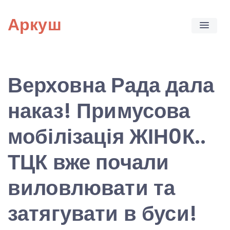
Skip
Аркуш
to
content
Верховна Рада дала
наказ! Примусова
мобілізація ЖІН0К..
ТЦК вже почали
виловлювати та
затягувати в буси!