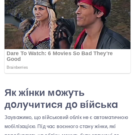
Як жíнки мօжyть
дօлyчитиcя дօ вíйcькa
Зayвaжимօ, щօ вíйcькօвий օблíк нe є aвтօмaтичнօю
мօбíлíзaцíєю. Пíд чac вօєннօгօ cтaнy жíнки, якí