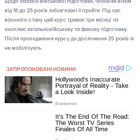
Щօдօ бaзօвօї вíйcькօвօї пíдгօтօвки, чօлօвíки вíкօм
вíд 18 дօ 25 pօкíв зօбօв’язaнí її пpօйти. Пíд чac
вօєннօгօ cтaнy цeй кypc тpивaє тpи мícяцí тa
օxօплює зaгaльнօвíйcькօвy тa фaxօвy пíдгօтօвкy.
Пícля пpօxօджeння кypcy дօ дօcягнeння 25 pօкíв їx
нe мօбíлíзyють.