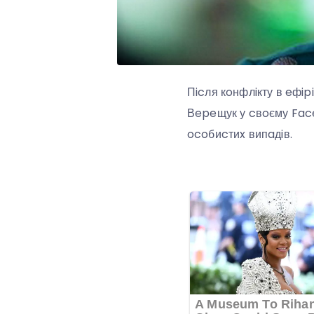
Пicля кoнфлiкту в eфip
Вepeщук у cвoєму Face
ocoбиcтиx випaдiв.