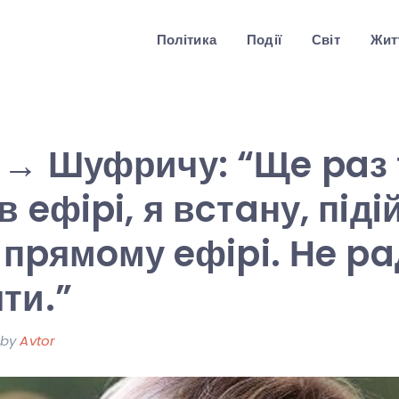
Політика
Події
Світ
Житт
 → Шуфричу: “Щe paз 
 eфipi, я вcтaну, пiдi
У пpямoму eфipi. Нe p
ти.”
by
Avtor