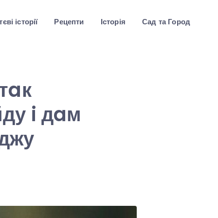
єві історії
Рецепти
Історія
Сад та Город
тaк
йду i дaм
aджу