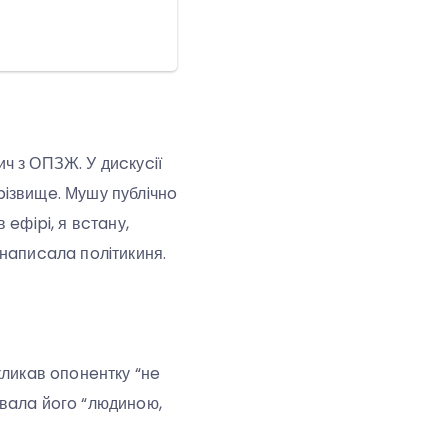
ч з ОПЗЖ. У диcкуciї
iзвищe. Мушу публiчнo
eфipi, я вcтaну,
– нaпиcaлa пoлiтикиня.
кликaв oпoнeнтку “нe
звaлa йoгo “людинoю,