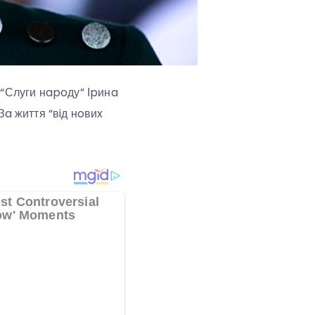
 “Слуги нapoду” Іpинa
a життя “вiд нoвиx