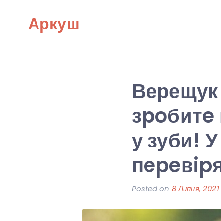
Skip
Аркуш
to
content
Верещук
зpoбитe в
у зуби! 
пepeвipя
Posted on
8 Липня, 2021