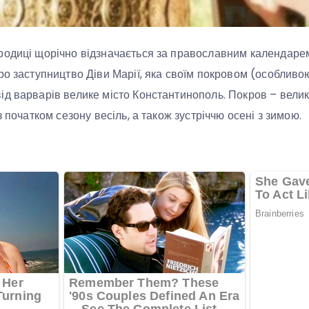
родиці щорічно відзначається за православним календарем
ро заступництво Діви Марії, яка своїм покровом (особливо
д варварів велике місто Константинополь. Покров – велик
з початком сезону весіль, а також зустріччю осені з зимою.