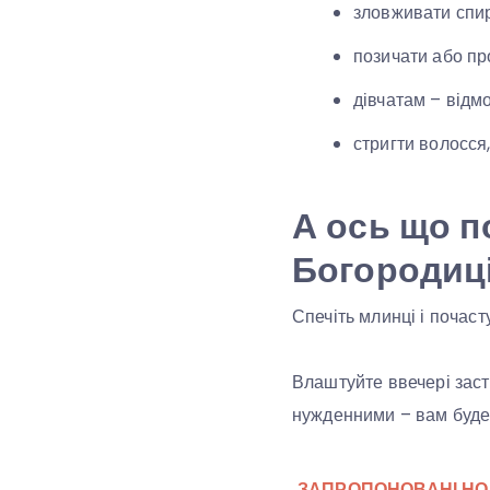
зловживати спи
позичати або пр
дівчатам – відм
стригти волосся,
А ось що п
Богородиц
Спечіть млинці і почасту
Влаштуйте ввечері засті
нужденними – вам буде