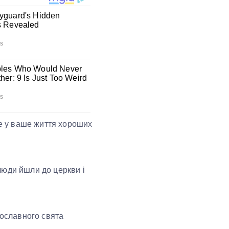
не у ваше життя хороших
люди йшли до церкви і
вославного свята