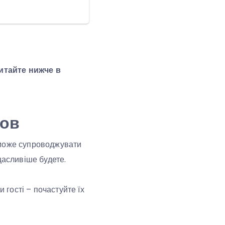
итайте нижче в
ров
 може супроводжувати
щасливіше будете.
гості – почастуйте їх