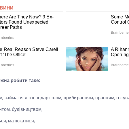
ожна робити таке:
, займатися господарством, прибиранням, пранням, готув
том, будівництвом,
ься, матюкатися,