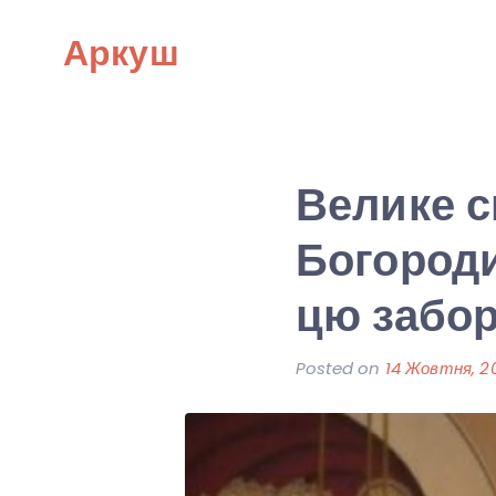
Skip
Аркуш
to
content
Велике с
Богороди
цю забор
Posted on
14 Жовтня, 2