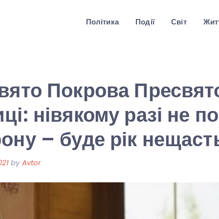
Політика
Події
Світ
Житт
вято Покрова Пресвят
ці: нівякому разі не п
ону – буде рік нещаст
021
by
Avtor