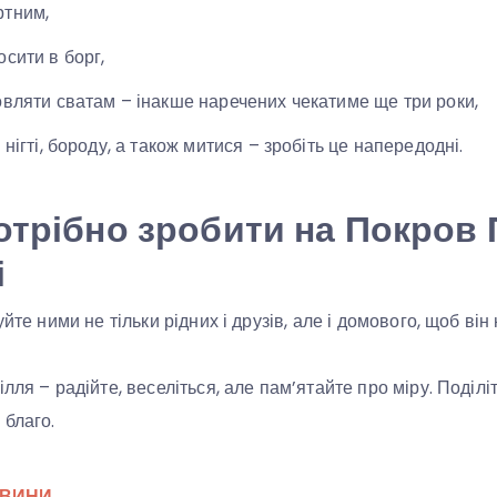
ртним,
осити в борг,
овляти сватам – інакше наречених чекатиме ще три роки,
 нігті, бороду, а також митися – зробіть це напередодні.
отрібно зробити на Покров 
і
йте ними не тільки рідних і друзів, але і домового, щоб він 
лля – радійте, веселіться, але пам’ятайте про міру. Поділ
 благо.