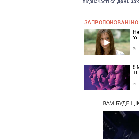
відзначається
День зах