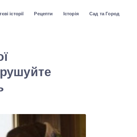
єві історії
Рецепти
Історія
Сад та Город
ої
орушуйте
ь