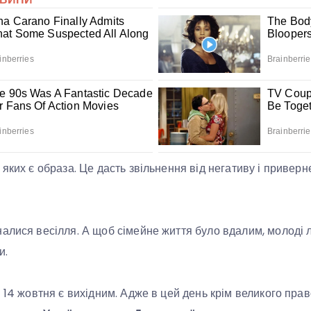
 яких є образа. Це дасть звільнення від негативу і привер
алися весілля. А щоб сімейне життя було вдалим, молоді 
и.
і 14 жовтня є вихідним. Адже в цей день крім великого пра