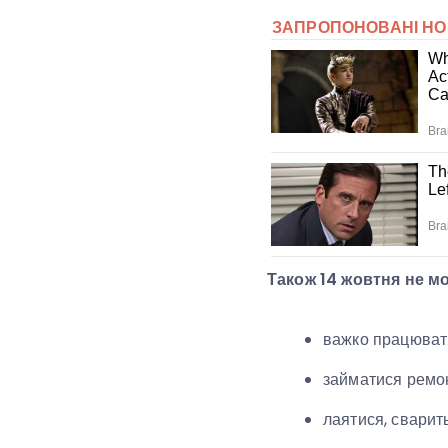
Також 14 жовтня не м
важко працювати
займатися ремон
лаятися, сварит