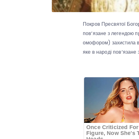
Покров Пресвятої Бого
пов’язане з легендою п
омофором) захистила ві
яке в народі пов’язане 