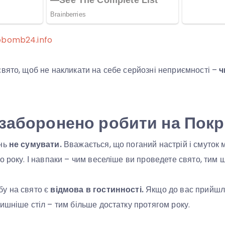
obomb24.info
вято, щоб не накликати на себе серйозні неприємності –
ч
заборонено робити на Пок
нь
не сумувати.
Вважається, що поганий настрій і смуток
о року. І навпаки – чим веселіше ви проведете свято, тим 
у на свято є
відмова в гостинності.
Якщо до вас прийшли 
ишніше стіл – тим більше достатку протягом року.