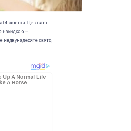
 14 жовтня. Це свято
ю накидкою –
е недвунадесяте свято,