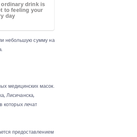
али небольшую сумму на
а.
ных медицинских масок.
а, Лисичанска,
в которых лечат
ается предоставлением