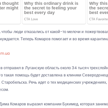
м, чтобы люди отказались от какой-то мелочи и пожертвов
 нуждается. Теперь Комаров помогает и во время карантин
om.ua
ов отправил в Луганскую область около 34 тысяч трехслой
то такая помощь будет доставлена в клиники Северодонецк
 Старобельска. Речь идет о тех медицинских учреждениях, 
усом.
Дима Комаров выразил компании Букимед, которая заним