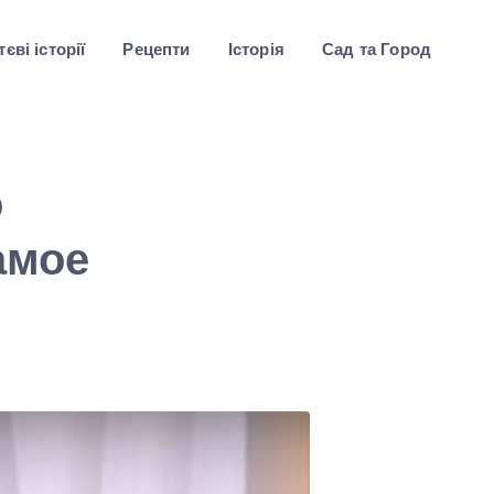
єві історії
Рецепти
Історія
Сад та Город
о
амое