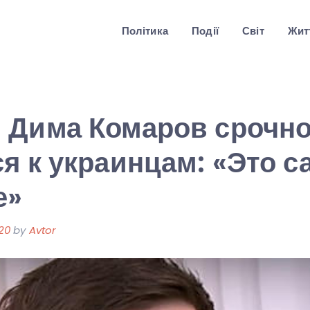
Політика
Події
Світ
Житт
 Дима Комаров срочн
я к украинцам: «Это с
е»
20
by
Avtor