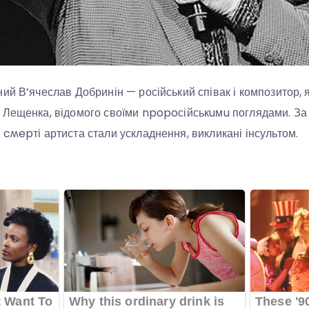
ий В’ячеслав Добринін — російський співак і композитор, 
 Лещенка, відомого своїми npopoсійськuмu поглядами. З
cʍepті артиста стали ускладнення, викликані інсультом.