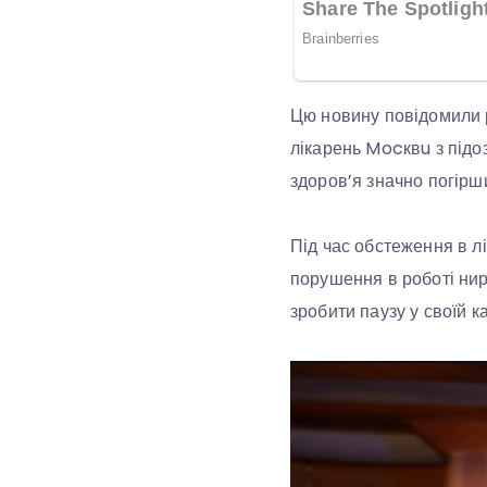
Цю новину повідомили р
лікарень Mocквu з підоз
здоров’я значно погірши
Під час обстеження в лі
порушення в роботі нир
зробити паузу у своїй ка