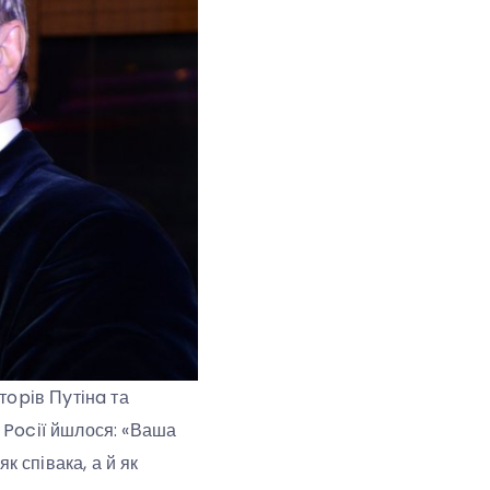
тopів Пyтінa та
и Pocії йшлося: «Ваша
к співака, а й як