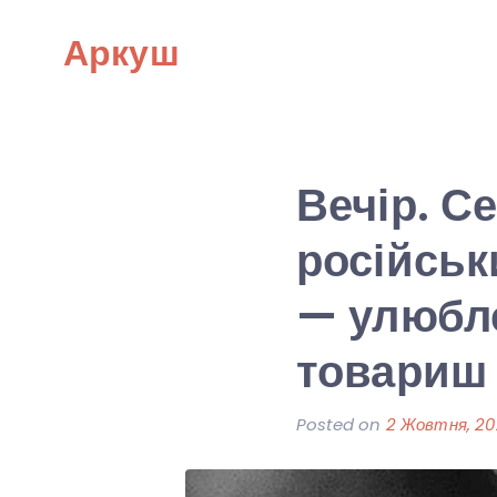
Skip
Аркуш
to
content
Вечір. Се
російськ
— улюбл
товариш
Posted on
2 Жовтня, 2