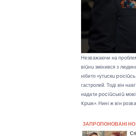
Незважаючи на проблеми
віŭнu змінився з людин
нібито «yтucкu pocіŭcь
гастролей. Тоді він нав
надати pocіŭcькіŭ мові 
Kpuʍ». Нині ж він розва