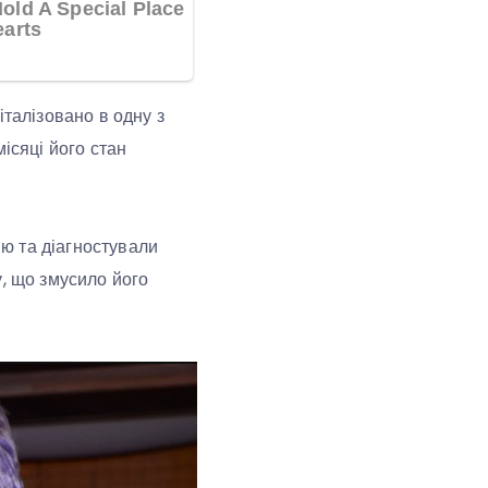
італізовано в одну з
ісяці його стан
ію та діагностували
у, що змусило його