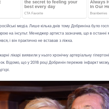
осійські медіа. Лише кілька днів тому Добриніна було госп
рою на інсульт. Менеджер артиста зазначив, що в останні м
вся, і він практично не вставав з ліжка.
карні лікарі виявили у нього хронічну артеріальну гіпертон
ок. Відомо, що у 2018 році Добринін пережив інфаркт мозк
р’єрі.