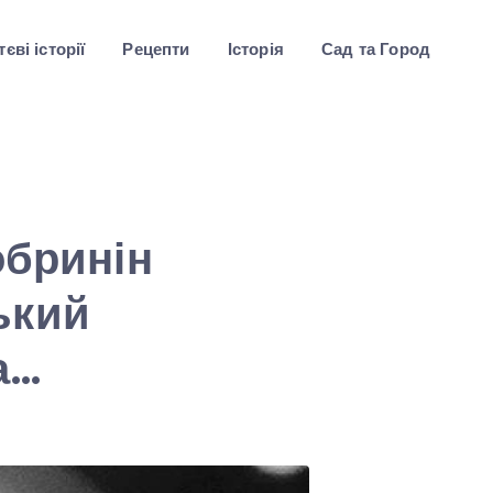
єві історії
Рецепти
Історія
Сад та Город
обринін
ький
а…