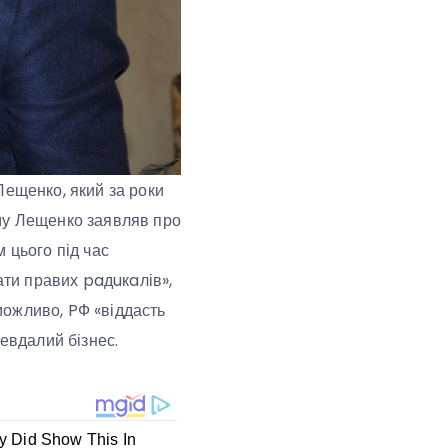
Лещенко, який за роки
ому Лещенко заявляв про
 цього під час
ати правих paдuкaлів»,
 можливо, PФ «віддасть
невдалий бізнес.