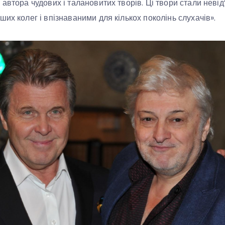
 автора чудових і талановитих творів. Ці твори стали нев
их колег і впізнаваними для кількох поколінь слухачів».