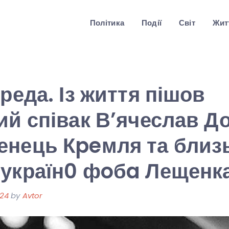
Політика
Події
Світ
Житт
реда. Із життя пішов
ий співак В’ячеслав Д
енець Кpeмля та близ
 україн0 фoбa Лещенк
024
by
Avtor