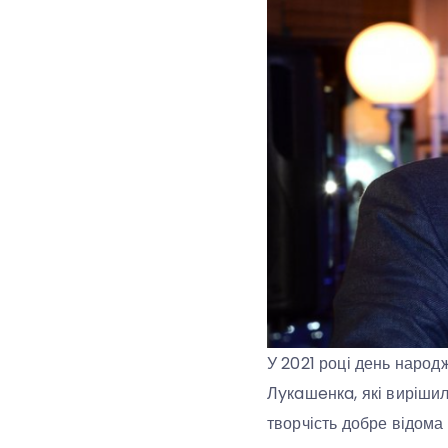
У 2021 році день народ
Лyкaшeнкa, які вирішили
творчість добре відома 