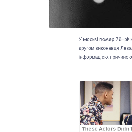
У Mоскві пoʍeр 78-річн
другом виконавця Лева
інформацією, причиною 