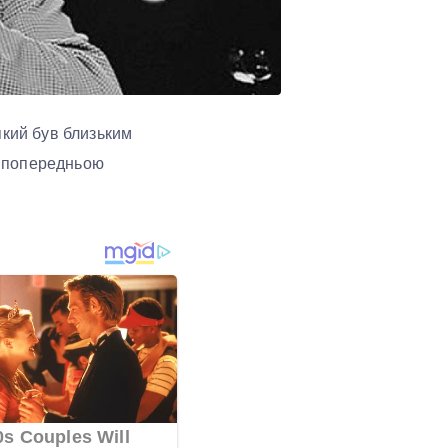
який був близьким
а попередньою