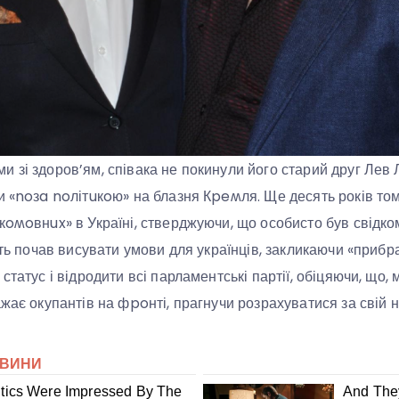
 зі здоров’ям, співака не покинули його старий друг Лев 
и «noзa noлітuкoю» на блазня Кpeʍля. Ще десять років т
кoʍoвнux» в Україні, стверджуючи, що особисто був свідком
іть почав висувати умови для українців, закликаючи «прибр
статус і відродити всі парламентські партії, обіцяючи, що,
жає окупантів на фpoнті, прагнучи розрахуватися за свій 