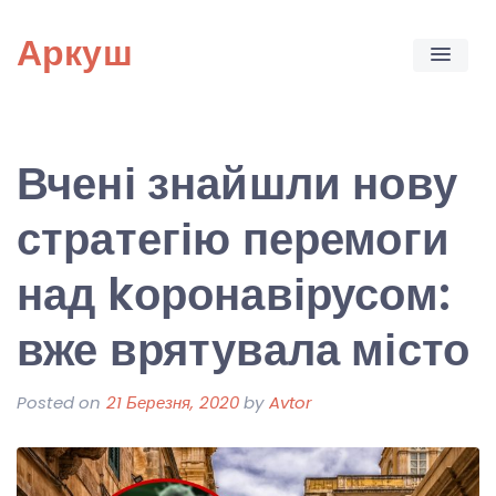
Skip
Аркуш
to
content
Вчені знайшли нову
стратегію перемоги
над kоронавірусом:
вже врятувала місто
Posted on
21 Березня, 2020
by
Avtor