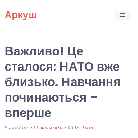
Skip
Аркуш
to
content
Важливо! Це
сталося: НАТО вже
близько. Навчання
починаються –
вперше
Posted on
20 Листопада, 2021
by
Avtor