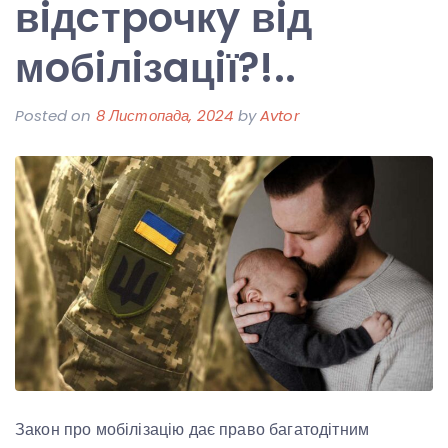
вiдcтpoчкy вiд
мoбiлiзaцiї?!..
Posted on
8 Листопада, 2024
by
Avtor
Закон про мобілізацію дає право багатодітним