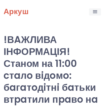
Skip
Аркуш
to
content
!ВAЖЛИВА
ІНФОРМАЦІЯ!
Станом на 11:00
cтaлo вiдoмo:
бaгaтoдiтнi бaтьки
втpaтили пpaвo нa