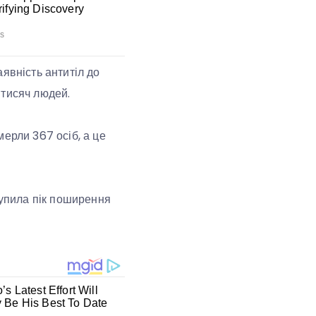
явність антитіл до
 тисяч людей.
ерли 367 осіб, а це
тупила пік поширення