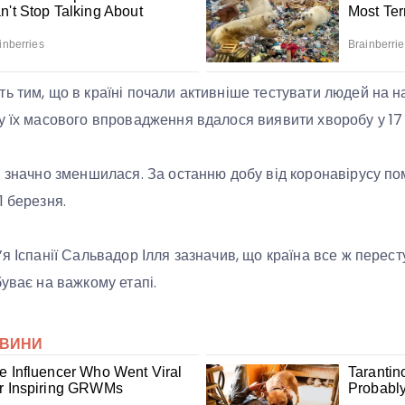
ь тим, що в країні почали активніше тестувати людей на на
у їх масового впровадження вдалося виявити хворобу у 17
й значно зменшилася. За останню добу від коронавірусу пом
1 березня.
’я Іспанії Сальвадор Ілля зазначив, що країна все ж перес
буває на важкому етапі.