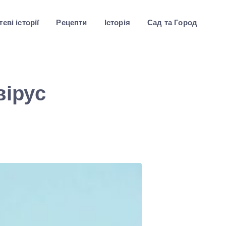
єві історії
Рецепти
Історія
Сад та Город
вірус