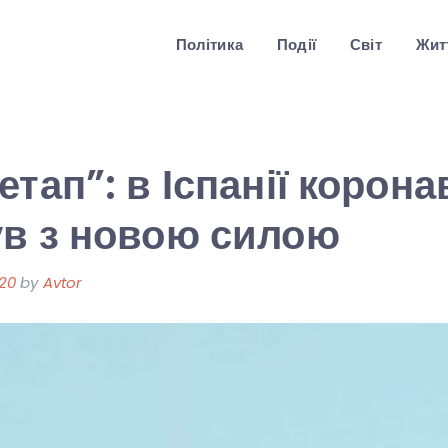
Політика
Події
Світ
Житт
тап”: в Іспанії корона
ув з новою силою
020
by
Avtor