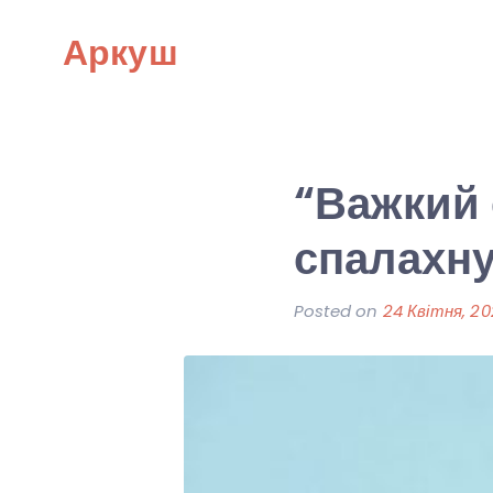
Skip
Аркуш
to
content
“Важкий е
спалахн
Posted on
24 Квітня, 2