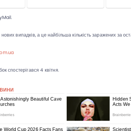
yMail.
ових випадків, а це найбільша кількість заражених за оста
com.ua
ок спостерігався 4 квітня.