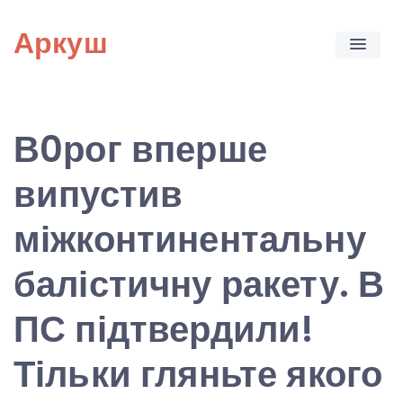
Skip
Аркуш
to
content
В0рог вперше
випустив
міжконтинентальну
балістичну ракету. В
ПС підтвердили!
Тільки гляньте якого