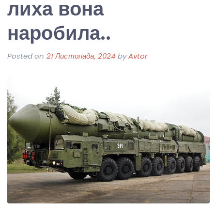
лиха вона
наробила..
Posted on
21 Листопада, 2024
by
Avtor