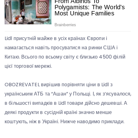
Lidl присутній майже в усіх країнах Європи і
намагається навіть просуватися на ринки США і
Китаю. Всього по всьому світу є близько 4500 філій
цієї торгової мережі.
OBOZREVATEL вирішив порівняти ціни в Lidl з
українським АТБ та “Ашан” у Польщі. І, як з’ясувалося,
в більшості випадків в Lidl товари дійсно дешевші. А
деякі продукти в сусідній країні значно менше
коштують, ніж в Україні. Нижче наводимо приклади.