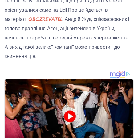
творці “АТБ” зізнавалися, що при відкритті мережі
орієнтувалися саме на Lidl.Про це йдеться в
матеріалі
OBOZREVATEL
. Андрій Жук, співзасновник і
голова правління Асоціації ритейлерів України,
пояснює: потреба в ще одній мережі супермаркетів є.
А вихід такої великої компанії може привести і до
зниження цін.