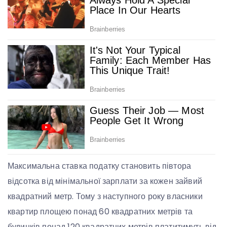
Максимальна ставка податку становить півтора
відсотка від мінімальної зарплати за кожен зайвий
квадратний метр. Тому з наступного року власники
квартир площею понад 60 квадратних метрів та
будинків понад 120 квадратних метрів платитимуть від