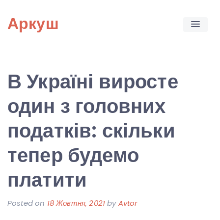
Skip
Аркуш
to
content
В Україні виросте
один з головних
податків: скільки
тепер будемо
платити
Posted on
18 Жовтня, 2021
by
Avtor