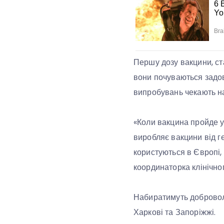
Першу дозу вакцини, ст
вони почуваються задові
випробувань чекають на
«Коли вакцина пройде ус
виробляє вакцини від г
користуються в Європі,
координаторка клінічно
Набиратимуть доброволь
Харкові та Запоріжжі.