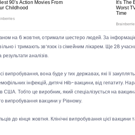
аном на 6 жовтня, отримали шестеро людей. За інформаці
льно і тримають зв’язок із сімейним лікарем. Ще 28 учасни
 результати аналізів.
і випробування, вона буде у тих державах, які її закуплят
емофільних інфекцій, дитячі Hib-вакцини, від гепатиту. На
 в США. Тобто це виробник, який спеціалізується на вакцин
го випробування вакцини у Рівному.
ців до кінця жовтня. Клінічні випробування цієї вакцини т