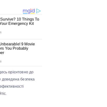
десь орієнтовно до
же доведена безпека
 ефективності
тіс.