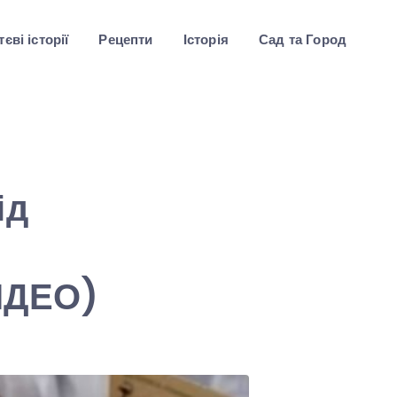
єві історії
Рецепти
Історія
Сад та Город
ід
ВІДЕО)