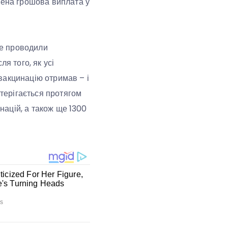
чена грошова виплата у
не проводили
я того, як усі
вакцинацію отримав – і
стерігається протягом
инацій, а також ще 1300