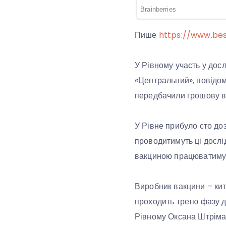
Пише
https://www.be
У Рівному участь у дос
«Центральний», повідом
передбачили грошову вип
У Рівне прибуло сто доз
проводитимуть ці дослі
вакциною працюватимуть
Виробник вакцини – кит
проходить третю фазу д
Рівному Оксана Штрімай