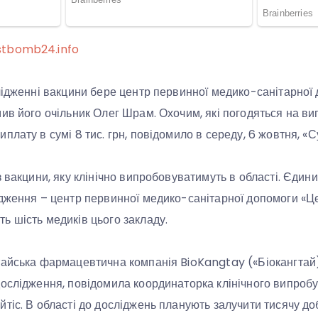
stbomb24.info
лідженні вакцини бере центр первинної медико-санітарної
ив його очільник Олег Шрам. Охочим, які погодяться на в
лату в сумі 8 тис. грн, повідомило в середу, 6 жовтня, «С
 вакцини, яку клінічно випробовуватимуть в області. Єдиний
дження – центр первинної медико-санітарної допомоги «Ц
 шість медиків цього закладу.
айська фармацевтична компанія BioKangtay («Біокангтай)»
ослідження, повідомила координаторка клінічного випроб
тіс. В області до досліджень планують залучити тисячу до