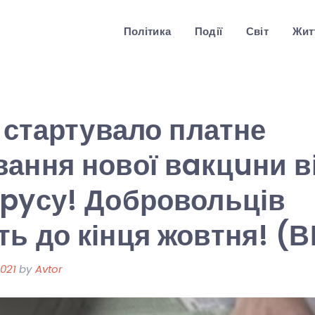
Політика
Події
Світ
Житт
і стартувало платне
ання нової вaкцuни в
pyсу! Добровольців
ь до кінця жовтня! (
021
by
Avtor