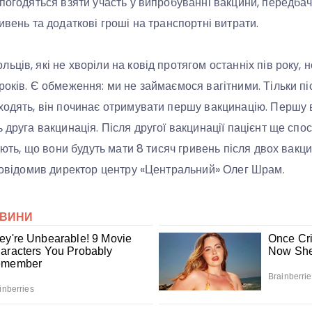
 погодяться взяти участь у випробуванні вакцини, передба
ивень та додаткові гроші на транспортні витрати.
ців, які не хворіли на ковід протягом останніх пів року, 
оків. Є обмеження: ми не займаємося вагітними. Тільки післ
ходять, він починає отримувати першу вакцинацію. Першу 
 друга вакцинація. Після другої вакцинації пацієнт ще спо
нають, що вони будуть мати 8 тисяч гривень після двох вакц
 повідомив директор центру «Центральний» Олег Шрам.