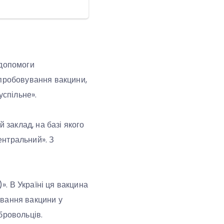
 допомоги
ипробовування вакцини,
успільне».
 заклад, на базі якого
ентральний». З
. В Україні ця вакцина
ування вакцини у
бровольців.