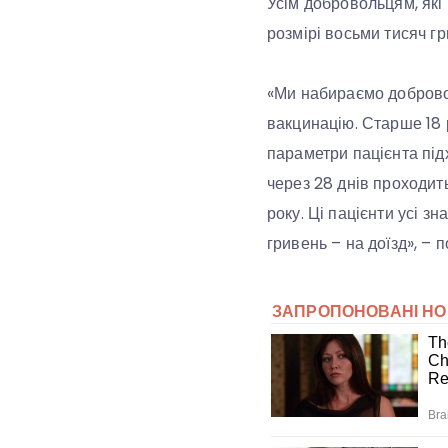
Усім добровольцям, які
розмірі восьми тисяч гр
«Ми набираємо доброволь
вакцинацію. Старше 18 р
параметри пацієнта під
через 28 днів проходить
року. Ці пацієнти усі з
гривень – на доїзд», –