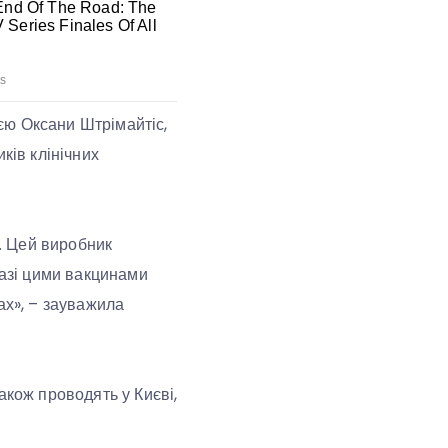
єю Оксани Штрімайтіс,
ків клінічних
ь. Цей виробник
разі цими вакцинами
ах», – зауважила
акож проводять у Києві,