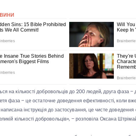
ся на кількості добровольців до 200 людей, друга фаза – 
ретя фаза – це остаточне доведення ефективності, коли в
 написана інструкція до застосування, це чисте доведення
еликій кількості добровольців», – розповіла Оксана Штрімай