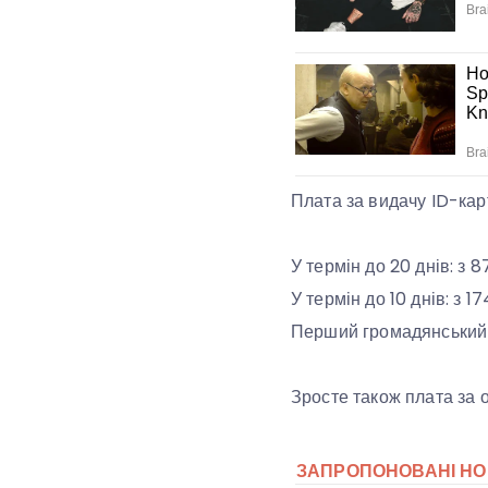
Плата за видачу ID-карт
У термін до 20 днів: з 8
У термін до 10 днів: з 17
Перший громадянський п
Зросте також плата за