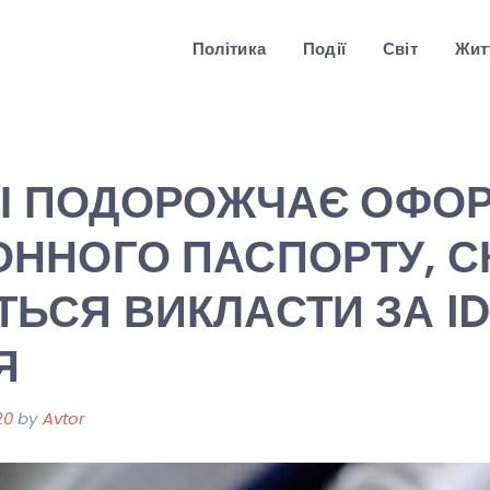
Політика
Події
Світ
Житт
ЇНІ ПОДОРОЖЧАЄ ОФО
ННОГО ПАСПОРТУ, С
ЬСЯ ВИКЛАСТИ ЗА I
Я
20
by
Avtor