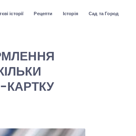
єві історії
Рецепти
Історія
Сад та Город
РМЛЕННЯ
КІЛЬКИ
D-КАРТКУ