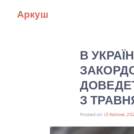
Skip
Аркуш
to
content
В УКРА
ЗАКОРДО
ДОВЕДЕТ
З ТРАВН
Posted on
13 Квітня, 20