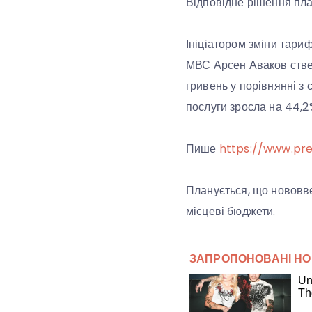
Відповідне рішення план
Ініціатором зміни тариф
МВС Арсен Аваков стве
гривень у порівнянні з 
послуги зросла на 44,2
Пише
https://www.pre
Планується, що нововве
місцеві бюджети.