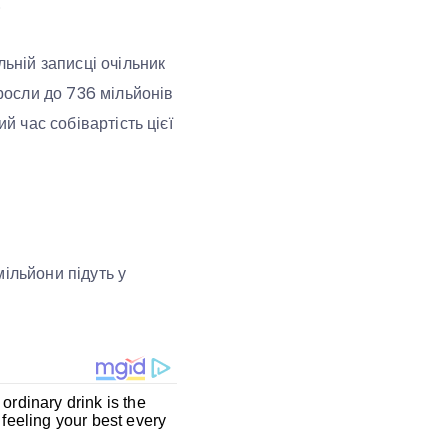
.
льній записці очільник
осли до 736 мільйонів
й час собівартість цієї
ільйони підуть у