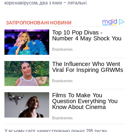
коронавірусом, два з яких – летальні.
У всьому світі зареєстровано понад 218 тисяч