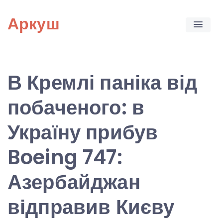
Skip
Аркуш
to
content
В Кремлі паніка від
побаченого: в
Україну прибув
Boeing 747:
Азербайджан
відправив Києву