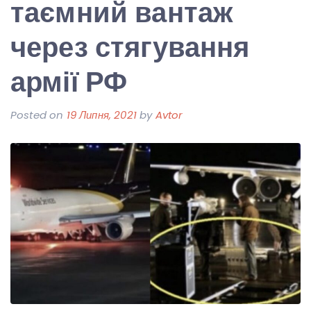
таємний вантаж
через стягування
армії РФ
Posted on
19 Липня, 2021
by
Avtor