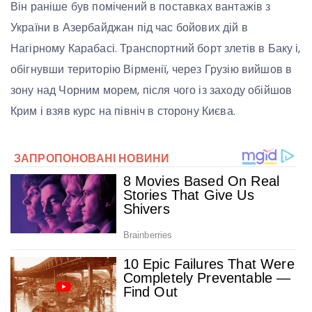
Він раніше був помічений в поставках вантажів з
України в Азербайджан під час бойових дій в
Нагірному Карабасі. Транспортний борт злетів в Баку і,
обігнувши територію Вірменії, через Грузію вийшов в
зону над Чорним морем, після чого із заходу обійшов
Крим і взяв курс на північ в сторону Києва.