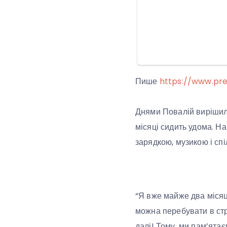
Пише
https://www.pre
Днями Повалій вирішила
місяці сидить удома. Н
зарядкою, музикою і сп
“Я вже майже два місяц
можна перебувати в стр
далі! Тому, ми пам’ятає