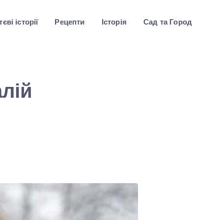
єві історії
Рецепти
Історія
Сад та Город
алій