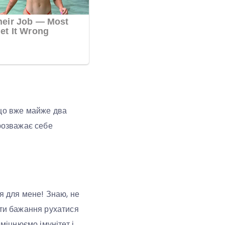
 що вже майже два
 розважає себе
я для мене! Знаю, не
ати бажання рухатися
міцнюємо імунітет і