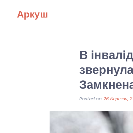
Skip
Аркуш
to
content
В інвалід
звернула
Замкнена
Posted on
26 Березня, 