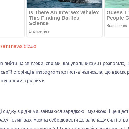
sentnews.biz.ua
 вийти на зв’язок зі своїми шанувальниками і розповіла,
а своїй сторінці в Instagram артистка написала, що вдома
ілкуванням з рідними.
і сиджу з рідними, займаюся зарядкою і музикою! І це щаст
аху і сумнівах, можна себе довести до занепаду сил і втр
мо, що головне – здоров’я! Тільки здоровий спосіб життя! З