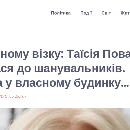
Політика
Події
Світ
Житт
ному візку: Таїсія Пов
ся до шанувальників.
 у власному будинку…
2020
by
Avtor