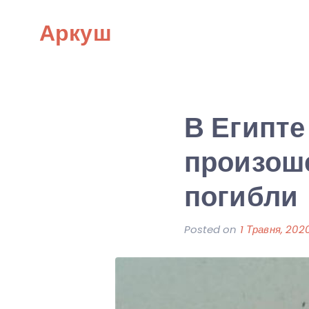
Skip
Аркуш
to
content
В Египте
произоше
погибли
Posted on
1 Травня, 202