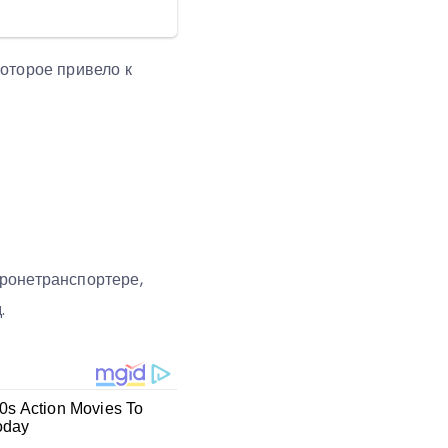
оторое привело к
бронетранспортере,
.