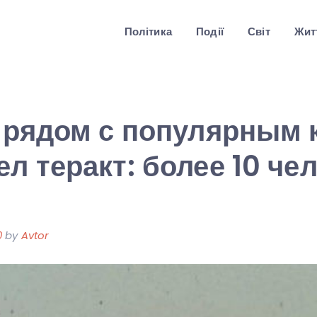
Політика
Події
Світ
Житт
 рядом с популярным 
л теракт: более 10 че
0
by
Avtor