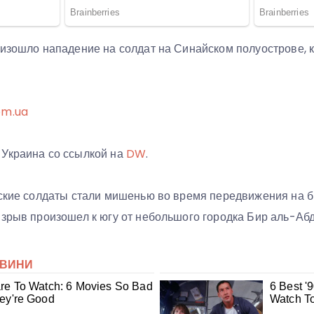
оизошло нападение на солдат на Синайском полуострове, к
om.ua
Украина со ссылкой на
DW
.
тские солдаты стали мишенью во время передвижения на 
Взрыв произошел к югу от небольшого городка Бир аль-Абд