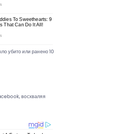
ло убито или ранено 10
acebook, восхваляя