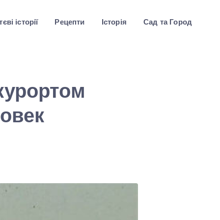
єві історії
Рецепти
Історія
Сад та Город
курортом
ловек