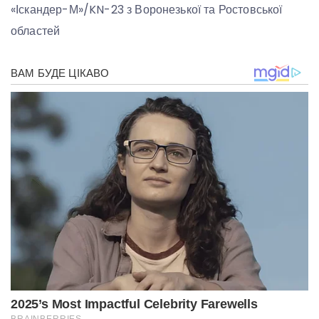
«Іскандер-М»/KN-23 з Воронезької та Ростовської
областей