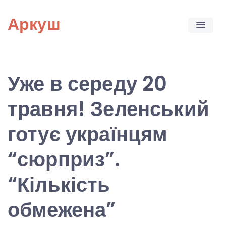
Skip
Аркуш
to
content
Уже в середу 20
травня! Зеленський
готує українцям
“сюрприз”.
“Кількість
обмежена”