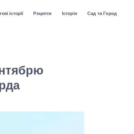
єві історії
Рецепти
Історія
Сад та Город
ентябрю
рда