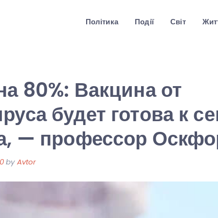
Політика
Події
Світ
Житт
на 80%: Вакцина от
руса будет готова к с
а, — профессор Оскфо
20
by
Avtor