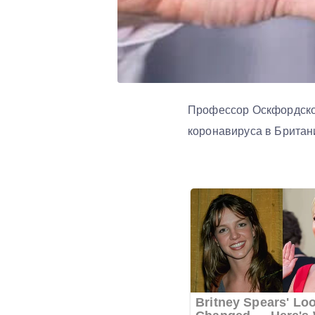
Профессор Оскфордског
коронавируса в Британи