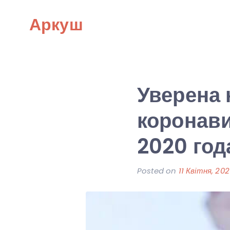
Skip
Аркуш
to
content
Уверена 
коронави
2020 год
Posted on
11 Квітня, 20