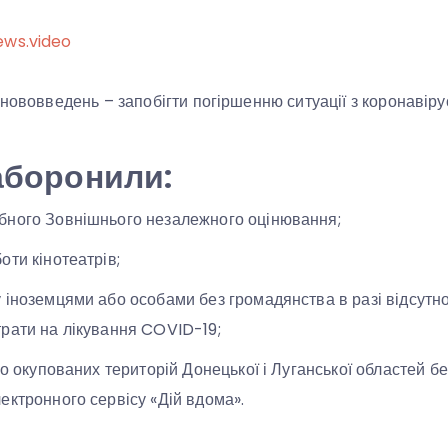
ews.video
нововведень – запобігти погіршенню ситуації з коронавірус
заборонили:
бного Зовнішнього незалежного оцінювання;
оти кінотеатрів;
 іноземцями або особами без громадянства в разі відсутнос
рати на лікування COVID-19;
во окупованих територій Донецької і Луганської областей б
ектронного сервісу «Дій вдома».