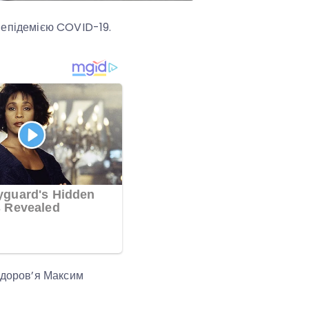
 з епідемією COVID-19.
здоров’я Максим