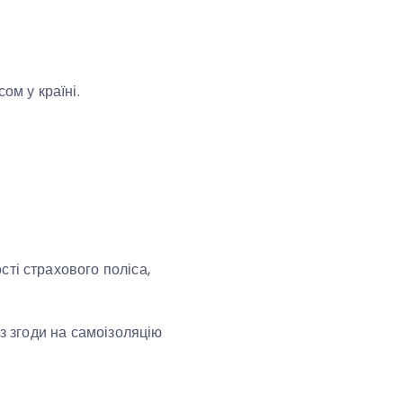
ом у країні.
ті страхового поліса,
ез згоди на самоізоляцію