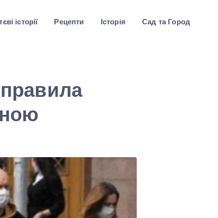
єві історії
Рецепти
Історія
Сад та Город
о правила
оною