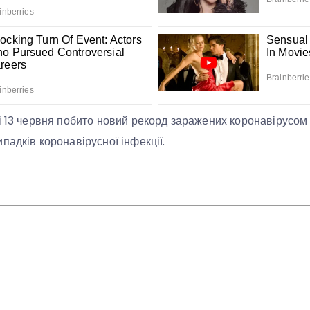
і 13 червня побито новий рекорд заражених коронавірусом 
падків коронавірусної інфекції.