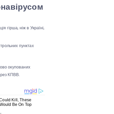
ронавірусом
ія гірша, ніж в Україні,
нтрольних пунктах
сово окупованих
ерез КПВВ.