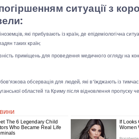
з погіршенням ситуації з ко
вели:
ноземців, які прибувають із країн, де епідеміологічна ситуац
адян таких країн;
вність приміщень для проведення медичного огляду на ко
бов’язкова обсервація для людей, які в’їжджають із тимча
Луганської областей та Криму після відновлення пропуску ч