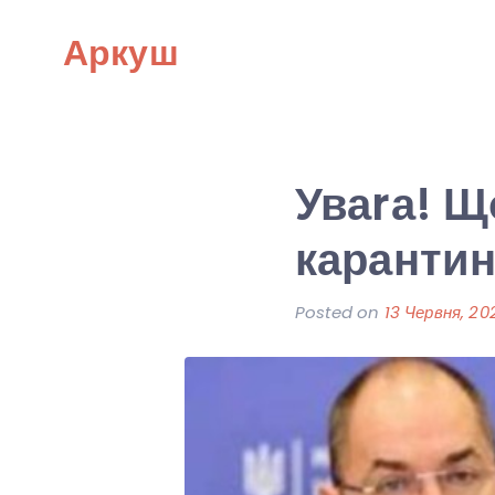
Skip
Аркуш
to
content
Уваrа! Щ
карантин
Posted on
13 Червня, 20