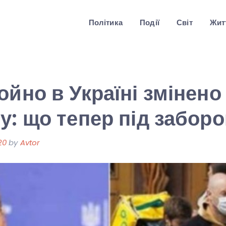
Політика
Події
Світ
Житт
ойно в Україні змінен
у: що тепер під забор
20
by
Avtor