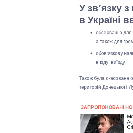
У зв’язку 
в Україні в
обсервацію для і
а також для гром
обов’язкову ная
в’їзду-виїзду
Також була скасована о
територій Донецької і 