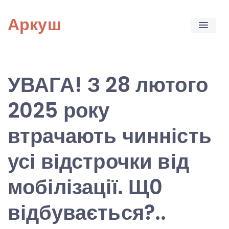
Skip
Аркуш
to
content
УВАГА! З 28 лютого
2025 року
втрачають чинність
усі відстрочки від
мобілізації. Щ0
відбувається?..