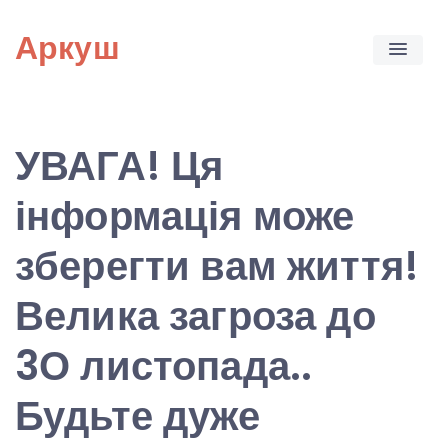
Skip
Аркуш
to
content
УВАГА! Ця
інформація може
зберегти вам життя!
Велика загроза до
3О листопада..
Будьте дуже