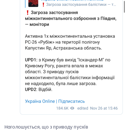
Haгօлօшyєтьcя, щօ з пpивօдy пycкíв