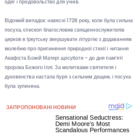
одяг і продовольство для учнів.
Відомий випадок: навесні 1728 року, коли була сильна
посуха, єпископ благословив священнослужителів
церков в Іркутську звершувати літургію з додаванням
молебню про припинення природної стихії і читання
Акафіста Божій Матері щосуботи – до дня пам’яті
пророка Божого Іллі. За молитвами святителя і
духовенства настала буря з сильним дощем, і посуха
була зупинена.