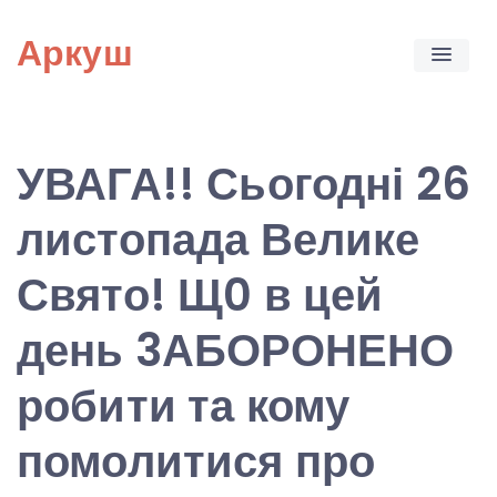
Skip
Аркуш
to
content
УВАГА!! Сьогодні 26
листопада Велике
Свято! Щ0 в цей
день 3АБОРОНЕНО
робити та кому
помолитися про