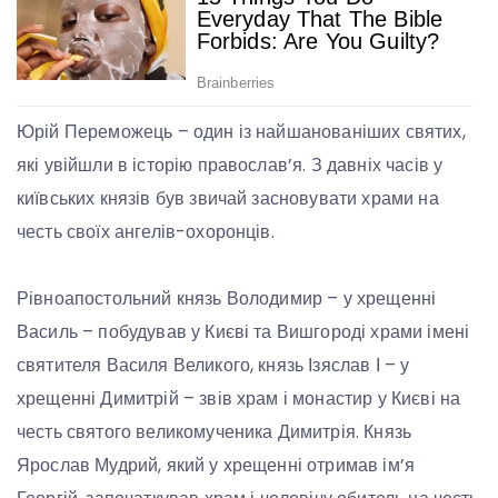
Юрій Переможець – один із найшанованіших святих,
які увійшли в історію православ’я. З давніх часів у
київських князів був звичай засновувати храми на
честь своїх ангелів-охоронців.
Рівноапостольний князь Володимир – у хрещенні
Василь – побудував у Києві та Вишгороді храми імені
святителя Василя Великого, князь Ізяслав І – у
хрещенні Димитрій – звів храм і монастир у Києві на
честь святого великомученика Димитрія. Князь
Ярослав Мудрий, який у хрещенні отримав ім’я