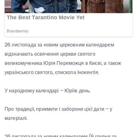
26 листопада за новим церковним календарем
відзначають освячення церкви святого
великомученика Юрія Переможця в Києві, а також
українського святого, єпископа Інокентія.
У народному календарі – Юріїв день.
Про традиції, прикмети і заборони цієї дати – у
матеріалі.
26 листопада за новим календарем (9 грудня за