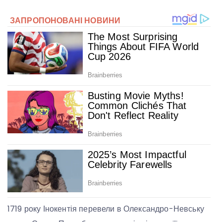
1719 року Інокентія перевели в Олександро-Невську