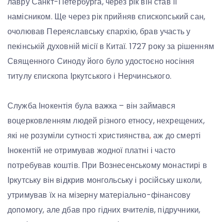
лавру Санкт-Петербурга, через рік він став її
намісником. Ще через рік прийняв єпископський сан,
очолював Переяславську єпархію, брав участь у
пекінській духовній місії в Китаї. 1727 року за рішенням
Священного Синоду його було удостоєно носіння
титулу єпископа Іркутського і Нерчинського.
Служба Інокентія була важка – він займався
воцерковленням людей різного етносу, нехрещених,
які не розуміли сутності християнства
,
аж до смерті
Інокентій не отримував жодної платні і часто
потребував коштів. При Вознесенському монастирі в
Іркутську він відкрив монгольську і російську школи,
утримував їх на мізерну матеріально-фінансову
допомогу, але дбав про гідних вчителів, підручники,