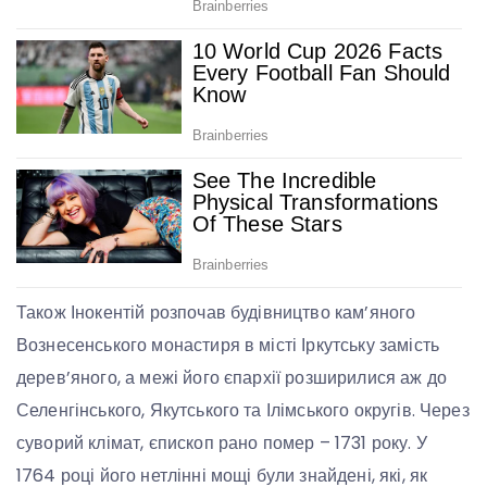
Також Інокентій розпочав будівництво кам’яного
Вознесенського монастиря в місті Іркутську замість
дерев’яного, а межі його єпархії розширилися аж до
Селенгінського, Якутського та Ілімського округів. Через
суворий клімат, єпископ рано помер – 1731 року. У
1764 році його нетлінні мощі були знайдені, які, як