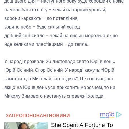
дощ цього дня – наступного року буде хороший сінокіс;
намело багато снігу – чекай на гарний урожай;
ворони каркають – до потепління;
зоряне небо – буде сильний холод;
дрібний сніг сипле – чекай на сильні морози, а якщо
йде великими пластівцями – до тепла.
У народі прозвали 26 листопада свято Юріїв день,
Юрій Осінній, Єгор Осінній. У народі кажуть: “Юрій
замостить, а Миколай загвоздить”. Це означає, що
якщо на Юріїв день усе прихопить морозцем, то на
Миколу Зимового настануть справжні холоди.