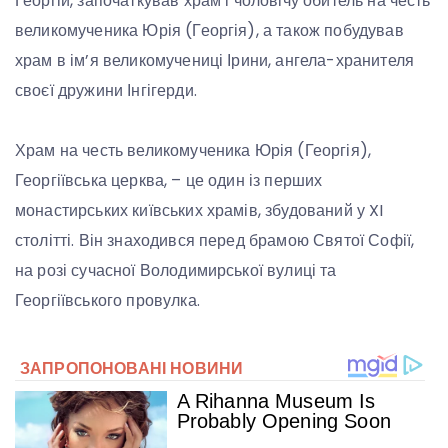
Георгій, започаткував храм і чоловічу обитель на честь
великомученика Юрія (Георгія), а також побудував
храм в ім’я великомучениці Ірини, ангела-хранителя
своєї дружини Інгігерди.
Храм на честь великомученика Юрія (Георгія),
Георгіївська церква, – це один із перших
монастирських київських храмів, збудований у XI
столітті. Він знаходився перед брамою Святої Софії,
на розі сучасної Володимирської вулиці та
Георгіївського провулка.