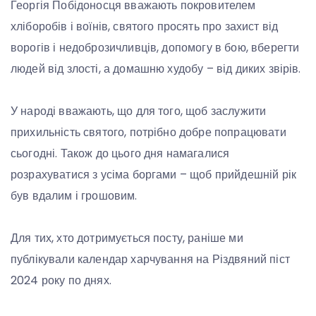
Георгія Побідоносця вважають покровителем
хліборобів і воїнів, святого просять про захист від
ворогів і недоброзичливців, допомогу в бою, вберегти
людей від злості, а домашню худобу – від диких звірів.
У народі вважають, що для того, щоб заслужити
прихильність святого, потрібно добре попрацювати
сьогодні. Також до цього дня намагалися
розрахуватися з усіма боргами – щоб прийдешній рік
був вдалим і грошовим.
Для тих, хто дотримується посту, раніше ми
публікували календар харчування на Різдвяний піст
2024 року по днях.