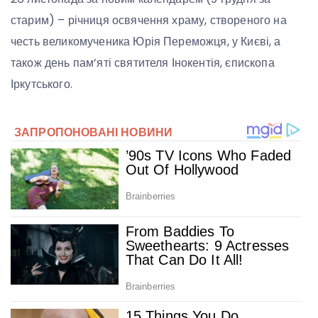
старим) – річниця освячення храму, створеного на
честь великомученика Юрія Переможця, у Києві, а
також день пам’яті святителя Інокентія, єпископа
Іркутського.