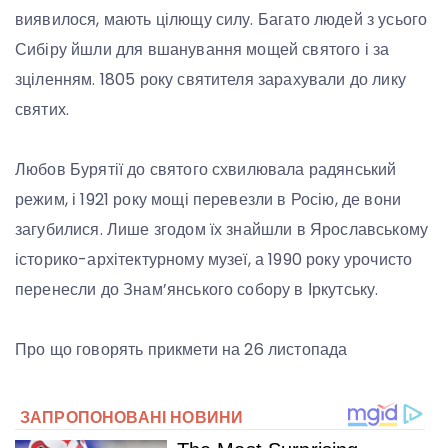
виявилося, мають цілющу силу. Багато людей з усього
Сибіру йшли для вшанування мощей святого і за
зціленням. 1805 року святителя зарахували до лику
святих.
Любов Бурятії до святого схвилювала радянський
режим, і 1921 року мощі перевезли в Росію, де вони
загубилися. Лише згодом їх знайшли в Ярославському
історико-архітектурному музеї, а 1990 року урочисто
перенесли до Знам’янського собору в Іркутську.
Про що говорять прикмети на 26 листопада