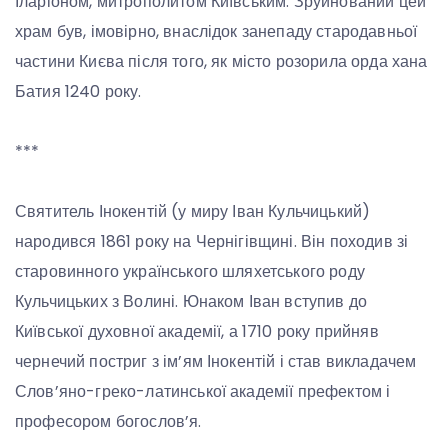
Іларіоном, митрополитом Київським. Зруйнований цей
храм був, імовірно, внаслідок занепаду стародавньої
частини Києва після того, як місто розорила орда хана
Батия 1240 року.
***
Святитель Інокентій (у миру Іван Кульчицький)
народився 1861 року на Чернігівщині. Він походив зі
старовинного українського шляхетського роду
Кульчицьких з Волині. Юнаком Іван вступив до
Київської духовної академії, а 1710 року прийняв
чернечий постриг з ім’ям Інокентій і став викладачем
Слов’яно-греко-латинської академії префектом і
професором богослов’я.