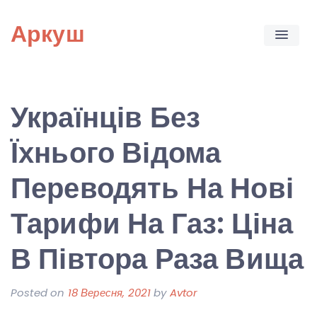
Skip
Аркуш
to
content
Українців Без
Їхнього Відома
Переводять На Нові
Тарифи На Газ: Ціна
В Півтора Раза Вища
Posted on
18 Вересня, 2021
by
Avtor