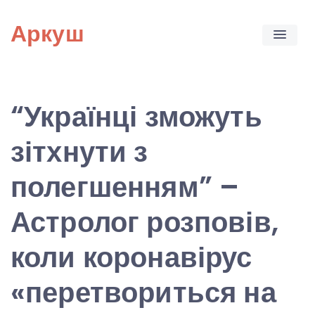
Skip
Аркуш
to
content
“Українці зможуть
зітхнути з
полегшенням” –
Астролог розповів,
коли коронавірус
«перетвориться на