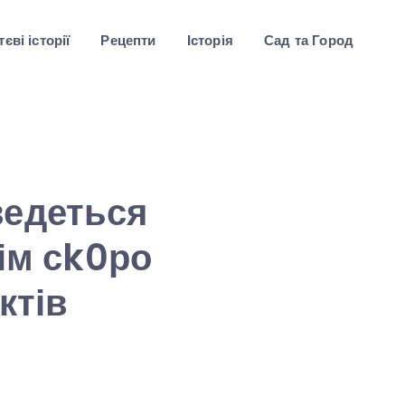
єві історії
Рецепти
Історія
Сад та Город
ведеться
сім сk0ро
ктів