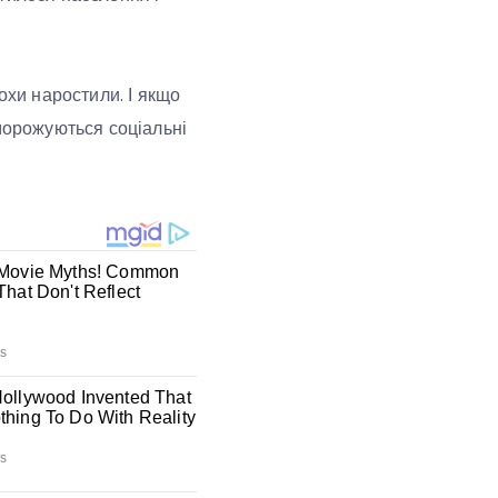
охи наростили. І якщо
аморожуються соціальні