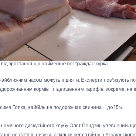
 від зростання цін найменше постраждає курка
найближчим часом можуть підняти. Експерти пов’язують п
здорожчанням кормів і підвищенням тарифів, зокрема, на 
сима Гопка, найбільше подорожчає свинина – до 15%.
номічного дискусійного клубу Олег Пендзин упевнений, щ
му що це суттєві ризики, оскільки через війну в Україні скор