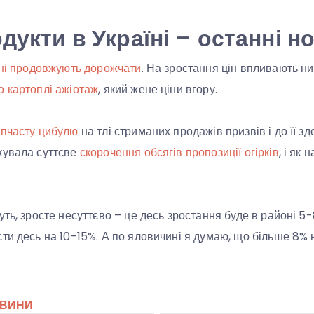
одукти в Україні – останні н
їні продовжують дорожчати
. На зростання цін впливають низ
о картоплі ажіотаж
, який жене ціни вгору.
іпчасту цибулю
на тлі стриманих продажів призвів і до її зд
кувала суттєве
скорочення обсягів пропозиції огірків
, і як 
уть, зросте несуттєво – це десь зростання буде в районі 
ти десь на 10-15%. А по яловичині я думаю, що більше 8% н