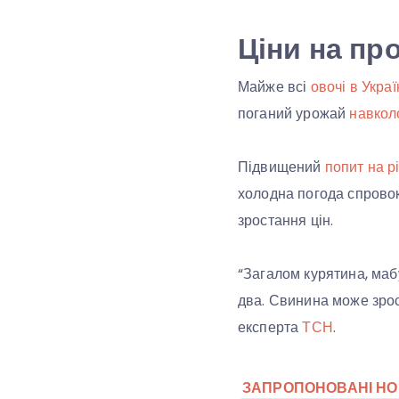
Ціни на пр
Майже всі
овочі в Укра
поганий урожай
навкол
Підвищений
попит на р
холодна погода спрово
зростання цін.
“Загалом курятина, маб
два. Свинина може зрос
експерта
ТСН
.