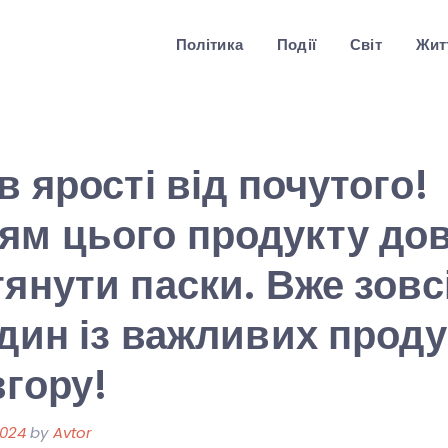
Політика
Події
Світ
Житт
в ярості від почутого!
ям цього продукту до
тянути паски. Вже зов
один із важливих проду
вгору!
2024
by
Avtor