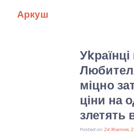
Skip
Аркуш
to
content
Уkраїнці 
Любител
міцно за
ціни на 
злетять 
Posted on
24 Жовтня, 