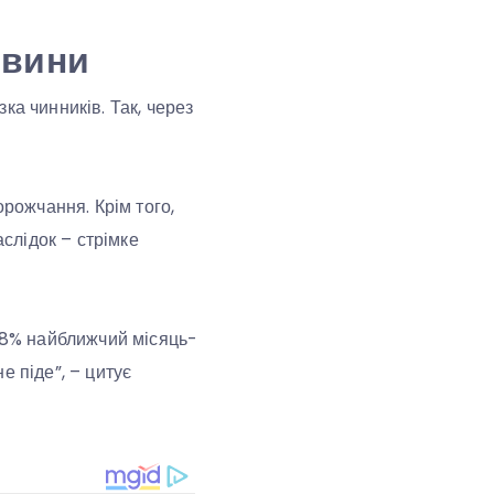
овини
ка чинників. Так, через
орожчання. Крім того,
наслідок – стрімке
5-8% найближчий місяць-
е піде”, – цитує