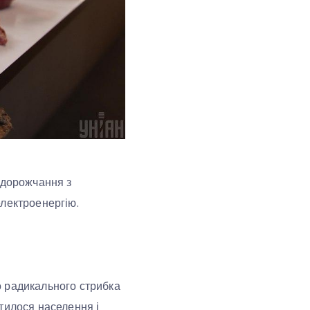
одорожчання з
електроенергію.
о радикального стрибка
отилося населення і