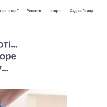
єві історії
Рецепти
Історія
Сад та Город
юті…
горе
у…