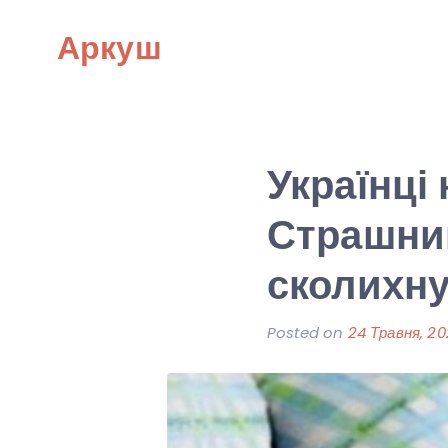
Skip
Аркуш
to
content
Українці
Страшний
сколихн
Posted on
24 Травня, 2