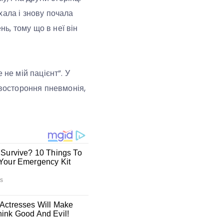
хала і знову почала
нь, тому що в неї він
 не мій пацієнт”. У
двостороння пневмонія,