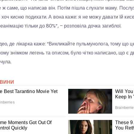
 ж саме, що написав він. Потім пішла слухати маму. Послу
й хоч кисню подихати. А вона каже: я не можу давати їй кисе
еанімацію тільки до 80%”, – розповіла дочка загиблої.
ео, де лікарка каже: “Викликайте пульмунолога, тому що це
ному знімком легень та описом, було чітко написано, що є 
очула.