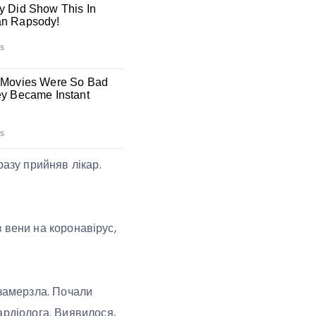
разу прийняв лікар.
з вени на коронавірус,
 замерзла. Почали
ардіолога. Виявилося,