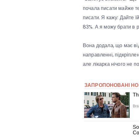
почала писати майже те
писати. Я кажу: Дайте ї
83%. А я можу брати в р
Вона додала, що має від
направленні, підкріпле
але лікарка нічого не п