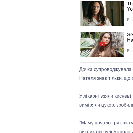
Дочка супроводжувала м
Наталя знає тільки, що з
У лікарні взяли кисневі
виміряли цукор, зробил
“Маму почало трясти, г
викликати пульмонолога