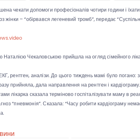
шена чекати допомоги професіоналів чотири години і їхати
оз жінки – “обірвався легеневий тромб”, передає “Суспільн
ews.video
ою Наталією Чекаловською прийшла на огляд сімейного ліка
КГ, рентген, аналізи. До цього тиждень мамі було погано: з
разу прийняла, дала направлення на рентген і кардіограму.
тами лікарка сказала терміново госпіталізувати маму в реа
гноз “пневмонія”. Сказала: “Часу робити кардіограму нема
а.