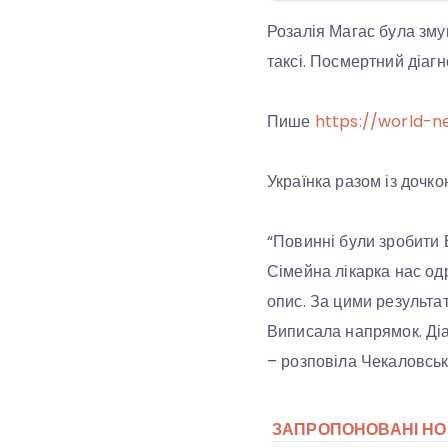
Розалія Магас була зму
таксі. Посмертний діагн
Пише
https://world-n
Українка разом із дочк
“Повинні були зробити Е
Сімейна лікарка нас од
опис. За цими результа
Виписала напрямок. Діа
– розповіла Чекаловськ