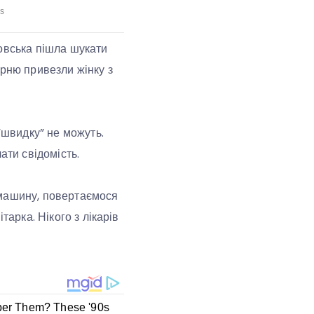
ловська пішла шукати
арню привезли жінку з
“швидку” не можуть.
ати свідомість.
 машину, повертаємося
тарка. Нікого з лікарів