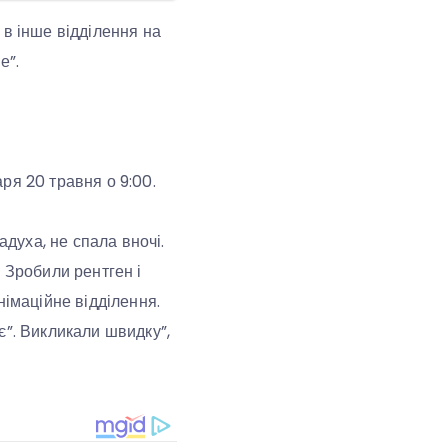
 в інше відділення на
е”.
ря 20 травня о 9:00.
адуха, не спала вночі.
 Зробили рентген і
німаційне відділення.
є”. Викликали швидку”,