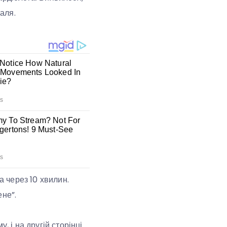
таля.
 через 10 хвилин.
ене”.
, і на другій сторінці