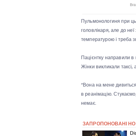
Пульмонологиня при цьо
головлікаря, але до не
температурою і треба зв
Пацієнтку направили в к
Жінки викликали таксі, 
“Вона на мене дивиться
в реанімацію. Стукаємо,
немає.