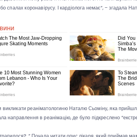
 бо спалах коронавірусу. І кардіолога немає”, – згадала На
 викликати реаніматологиню Наталю Сьоміну, яка прийшла
ала направлення в реанімацію, де було підкреслено “екстр
трапилося?..” Почала читати опис лікаря, який приймав маму