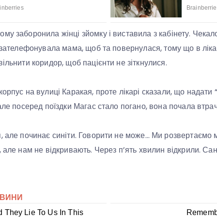
му заборонила жінці зйомку і виставила з кабінету. Чека
ї зателефонувала мама, щоб та повернулася, тому що в лік
ільнити коридор, щоб пацієнти не зіткнулися.
орпус на вулиці Каракая, проте лікарі сказали, що надати 
але посеред поїздки Магас стало погано, вона почала втрач
, але починає синіти. Говорити не може… Ми розвертаємо
 але нам не відкривають. Через п’ять хвилин відкрили. Сані