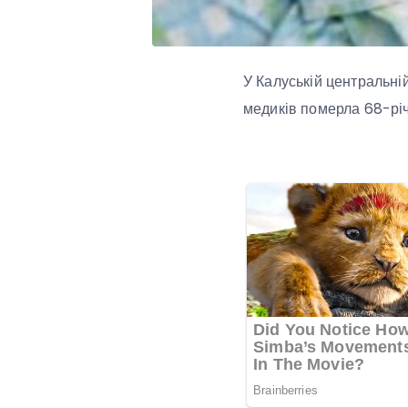
У Калуській центральній
медиків померла 68-річн