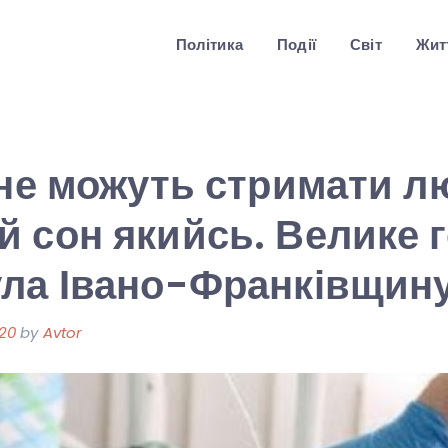
Політика
Події
Світ
Житт
 не можуть стримати л
 сон якийсь. Велике 
ула Івано-Франківщин
020
by
Avtor