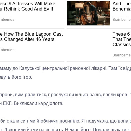
аму до Калуської центральної районної лікарні. Там їх від
вуть його Ігор.
 проби, виміряли тиск, прослухали кілька разів, взяли кров і
и ЕКГ. Викликали кардіолога.
уби стали синіми й обличчя посиніло. Я подумала, що вона
. Дзвонили йому разів п’ять. Немає його. Почали шукати к