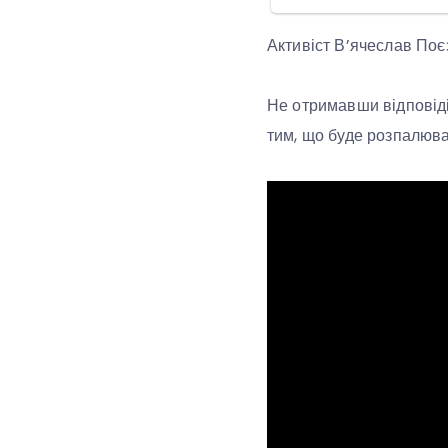
Активіст В’ячеслав Поє
Не отримавши відповіді,
тим, що буде розпалюват