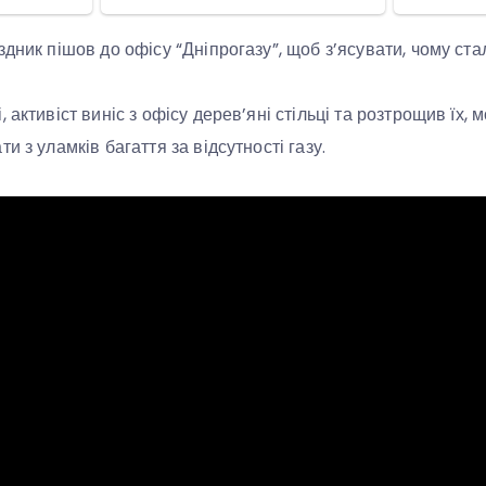
здник пішов до офісу “Дніпрогазу”, щоб з’ясувати, чому ст
 активіст виніс з офісу дерев’яні стільці та розтрощив їх, 
и з уламків багаття за відсутності газу.