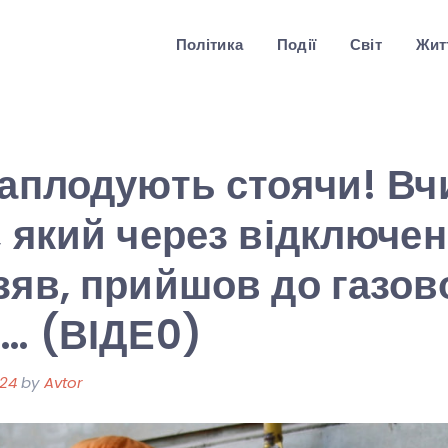
Політика
Події
Світ
Житт
 аплодують стоячи! В
, який через відключен
зяв, прийшов до газов
і… (ВІДЕ0)
024
by
Avtor