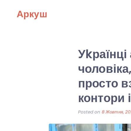
Skip
Аркуш
to
content
Уkраїнці
чоловіка
просто в
контори 
Posted on
8 Жовтня, 2