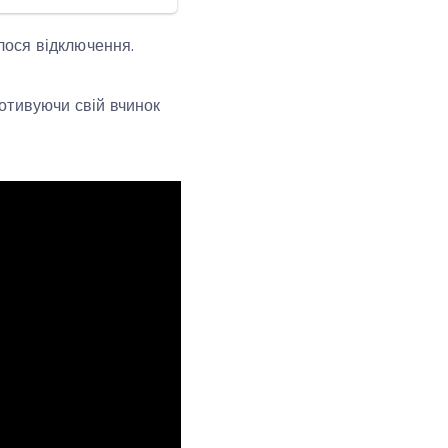
алося відключення.
мотивуючи свій вчинок