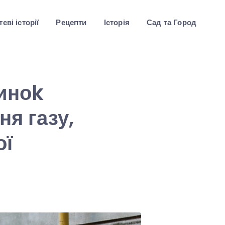
єві історії
Рецепти
Історія
Сад та Город
чиноk
ня газу,
ої