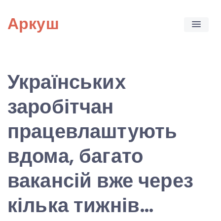
Skip
Аркуш
to
content
Українських
заробітчан
працевлаштують
вдома, багато
вакансій вже через
кілька тижнів…