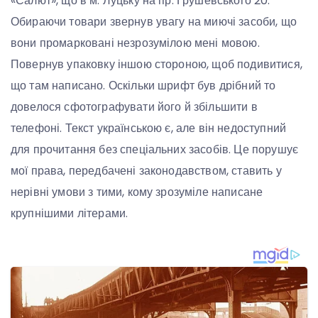
«Салют», що в м. Луцьку на пр. Грушевського 20.
Обираючи товари звернув увагу на миючі засоби, що
вони промарковані незрозумілою мені мовою.
Повернув упаковку іншою стороною, щоб подивитися,
що там написано. Оскільки шрифт був дрібний то
довелося сфотографувати його й збільшити в
телефоні. Текст українською є, але він недоступний
для прочитання без спеціальних засобів. Це порушує
мої права, передбачені законодавством, ставить у
нерівні умови з тими, кому зрозуміле написане
крупнішими літерами.