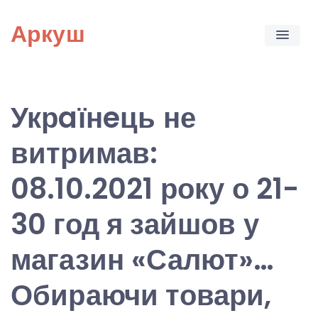
Skip
Аркуш
to
content
Укрaїнeць не
витримав:
08.10.2021 року о 21-
30 год я зайшов у
магазин «Салют»…
Обираючи товари,