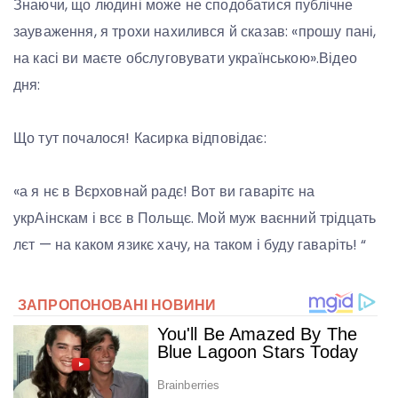
Знаючи, що людині може не сподобатися публічне
зауваження, я трохи нахилився й сказав: «прошу пані,
на касі ви маєте обслуговувати українською».Відео
дня:
Що тут почалося! Касирка відповідає:
«а я нє в Вєрховнай радє! Вот ви гаварітє на
укрАінскам і всє в Польщє. Мой муж ваєнний трідцать
лєт — на каком язикє хачу, на таком і буду гаваріть! “