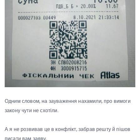
Одним словом, на зауваження нахамили, про вимоги
закону чути не схотіли.
А я не розвивав це в конфлікт, забрав решту й пішов
писати вам заяву.