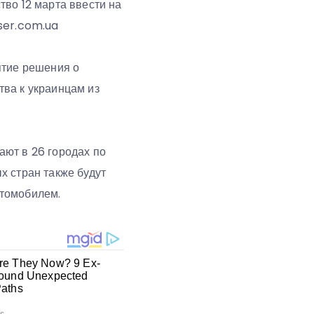
во 12 марта ввести на
ser.com.ua
ятие решения о
ва к украинцам из
ют в 26 городах по
х стран также будут
втомобилем.