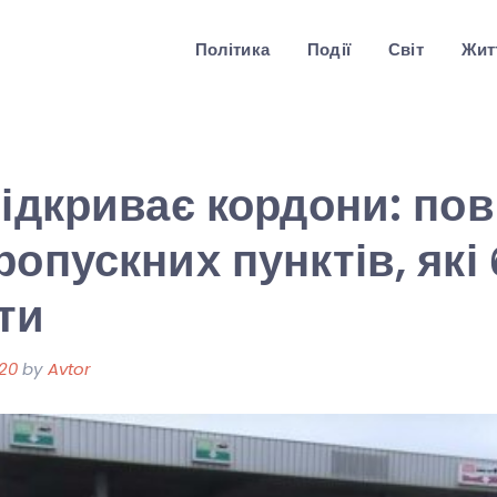
Політика
Події
Світ
Житт
відкриває кордони: по
ропускних пунктів, які
ти
020
by
Avtor