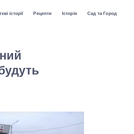
єві історії
Рецепти
Історія
Сад та Город
вний
 будуть