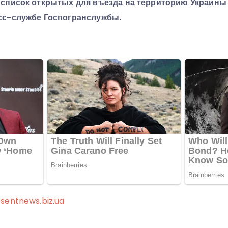
 список открытых для въезда на территорию Украины 
сс-службе Госпогранслужбы.
sentnews.biz.ua