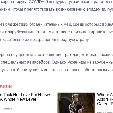
я коронавируса COVID-19 вынудила украинское правительст
антин, чтобы препятствовать возникновению эпидемии. hy
ет ряд жёстких ограничительных мер, среди которых прин
я с зарубежными странами, а также призывов правительст
в касательно их возвращения в родную страну.
ерена осуществить возвращение граждан, которые прожива
 специальных авиарейсов. Однако, украинцы из зарубежны
нуться в Украину лишь воспользовавшись собственным а