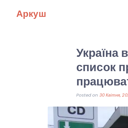
Skip
Аркуш
to
content
Україна 
список п
працюва
Posted on
30 Квітня, 2