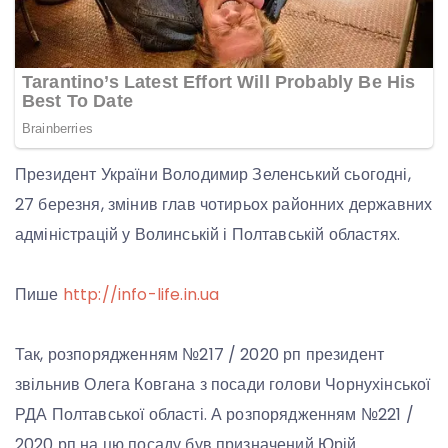
Президент України Володимир Зеленський сьогодні,
27 березня, змінив глав чотирьох районних державних
адміністрацій у Волинській і Полтавській областях.
Пише
http://info-life.in.ua
Так, розпорядженням №217 / 2020 рп президент
звільнив Олега Ковгана з посади голови Чорнухінської
РДА Полтавської області. А розпорядженням №221 /
2020 рп на цю посаду був призначений Юрій