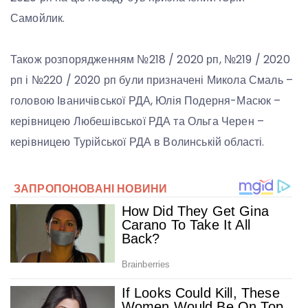
Самойлик.
Також розпорядженням №218 / 2020 рп, №219 / 2020
рп і №220 / 2020 рп були призначені Микола Смаль –
головою Іваничівської РДА, Юлія Подерня-Масюк –
керівницею Любешівської РДА та Ольга Черен –
керівницею Турійської РДА в Волинській області.