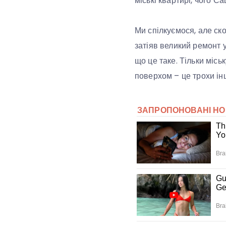
міські квартирі, чого С
Ми спілкуємося, але ск
затіяв великий ремонт у
що це таке. Тільки місь
поверхом – це трохи інш