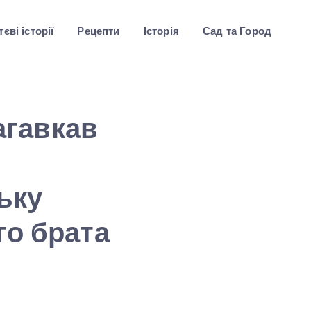
єві історії
Рецепти
Історія
Сад та Город
агавкав
ьку
го брата