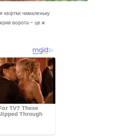
ля хвіртки чималеньку
крив ворота – це ж