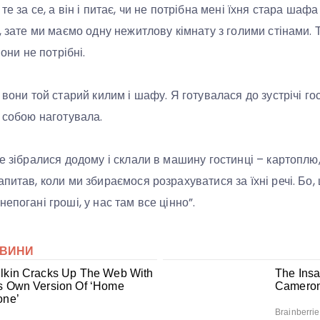
е за се, а він і питає, чи не потрібна мені їхня стара шафа 
, зате ми маємо одну нежитлову кімнату з голими стінами. 
вони не потрібні.
 вони той старий килим і шафу. Я готувалася до зустрічі гос
з собою наготувала.
е зібралися додому і склали в машину гостинці – картоплю,
питав, коли ми збираємося розрахуватися за їхні речі. Бо, ц
епогані гроші, у нас там все цінно”.