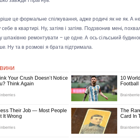
ашко завжди і прагнув.
оріше це формальне спілкування, адже родичі як не як. А
 себе в квартирі. Ну, затіяв і затіяв. Подзвонив мені, похв
ку шпаківню ремонтувати – це одне. А ось сільський будинок
е. Ну та в розмові я брата підтримала.