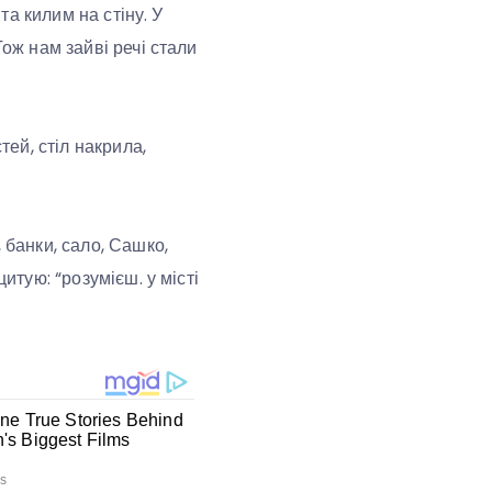
та килим на стіну. У
Тож нам зайві речі стали
тей, стіл накрила,
 банки, сало, Сашко,
итую: “розумієш. у місті