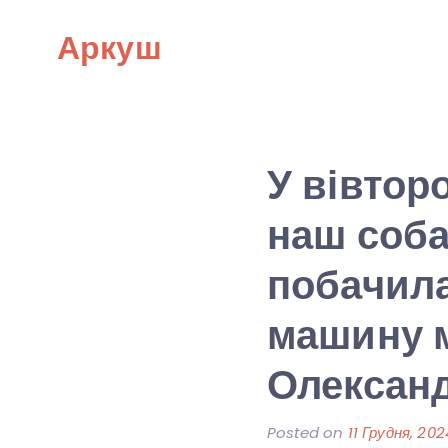
Skip
Аркуш
to
content
У вівтор
наш собак
побачила
машину м
Олександ
Posted on
11 Грудня, 202