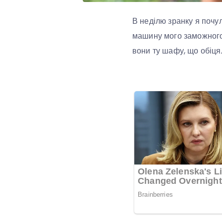
В неділю зранку я почул
машину мого заможного 
вони ту шафу, що обіця