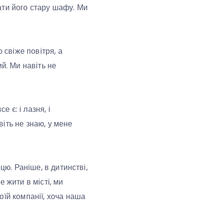
ати його стару шафу. Ми
 свіже повітря, а
й. Ми навіть не
 є: і лазня, і
іть не знаю, у мене
цю. Раніше, в дитинстві,
 жити в місті, ми
оїй компанії, хоча наша