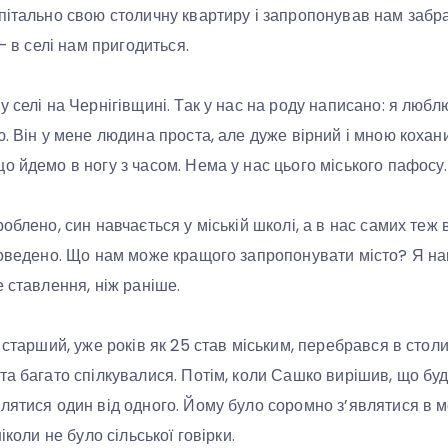
пітально свою столичну квартиру і запропонував нам забр
 – в селі нам пригодиться.
 селі на Чернігівщині. Так у нас на роду написано: я люблю
. Він у мене людина проста, але дуже вірний і мною кохани
о йдемо в ногу з часом. Нема у нас цього міського пафосу.
блено, син навчається у міській школі, а в нас самих теж все
роведено. Що нам може кращого запропонувати місто? Я нав
 ставлення, ніж раніше.
 старший, уже років як 25 став міським, перебрався в столи
а багато спілкувалися. Потім, коли Сашко вирішив, що буде
лятися один від одного. Йому було соромно з’являтися в м
іколи не було сільської говірки.