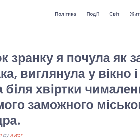
Політика
Події
Світ
Житт
ок зранку я почула як з
а, виглянула у вікно і
 біля хвіртки чимален
ого заможного місько
ра.
4
by
Avtor