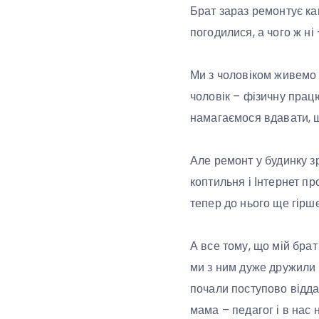
Брат зараз ремонтує ка
погодилися, а чого ж ні
Ми з чоловіком живемо у
чоловік – фізичну працю
намагаємося вдавати, щ
Але ремонт у будинку зро
коптильня і Інтернет п
тепер до нього ще гірше
А все тому, що мій брат
ми з ним дуже дружили т
почали поступово відда
мама – педагог і в нас н