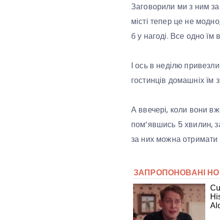
Заговорили ми з ним за т
місті тепер це не модно
б у нагоді. Все одно їм 
І ось в неділю привезли
гостинців домашніх їм 
А ввечері, коли вони вж
пом’явшись 5 хвилин, за
за них можна отримати н