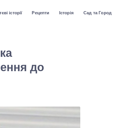
єві історії
Рецепти
Історія
Сад та Город
ка
нення до