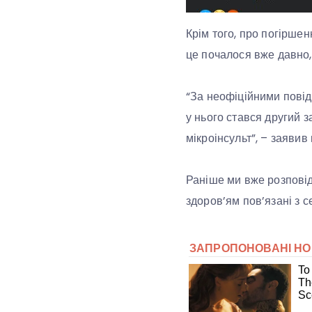
Крім того, про погірше
це почалося вже давно, 
“За неофіційними повідо
у нього стався другий з
мікроінсульт”, – заявив 
Раніше ми вже розпові
здоров’ям пов’язані з 