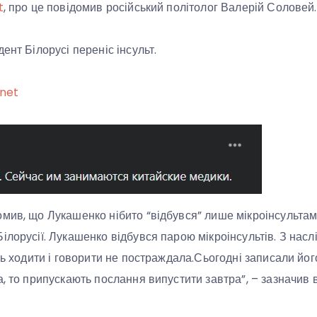
t
, про це повідомив російський політолог Валерій Соловей.
ент Білорусі переніс інсульт.
.net
мив, що Лукашенко нібито “відбувся” лише мікроінсультам
ілорусії. Лукашенко відбувся парою мікроінсультів. З насл
ть ходити і говорити не постраждала.Сьогодні записали йог
, то припускають послання випустити завтра”, – зазначив в