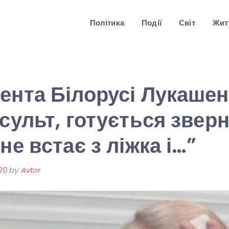
Політика
Події
Світ
Житт
ента Білорусі Лукашен
нсульт, готується звер
не встає з ліжка і…”
20
by
Avtor