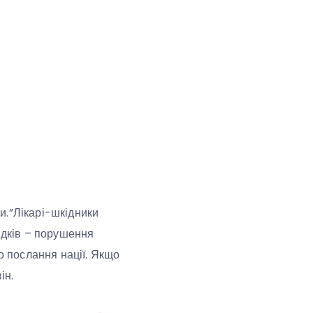
и.”Лікарі-шкідники
ідків – порушення
о послання нації. Якщо
ін.