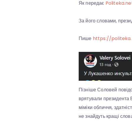
Як передає
Politeka.ne
За його словами, презид
Пише
https://politeka
Пізніше Соловей повідо
врятували президента Б
міміки обличчя, здатніс
не знайдуть кращі слова