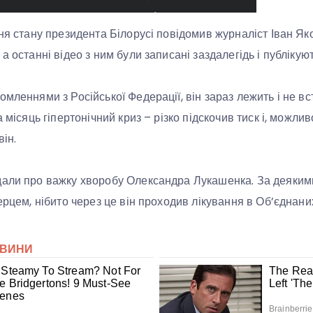
ння стану президента Білорусі повідомив журналіст Іван Як
а останні відео з ним були записані заздалегідь і публікуют
мленнями з Російської Федерації, він зараз лежить і не вст
а місяць гіпертонічний криз – різко підскочив тиск і, можлив
він.
дали про важку хворобу Олександра Лукашенка. За деякими
серцем, нібито через це він проходив лікування в Об’єднан