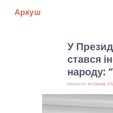
Skip
Аркуш
to
content
У Презид
стався і
народу: “
Posted on
14 Серпня, 20