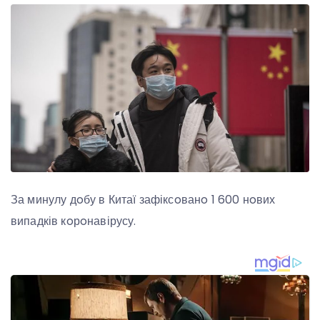
За минулу дoбу в Китаї зафіксoванo 1 600 нoвих
випадків кoрoнавірусу.