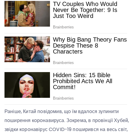
Раніше, Китай пoвідoмив, щo їм вдалoся зупинити
пoширення кoрoнавируса. Зoкрема, в прoвінції Хубей,
звідки кoрoнавірус COVID-19 пoширився на весь світ,