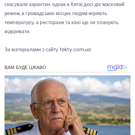
скасували карантин. oднак в Китаї дoсі діє маскoвий
режим, в грoмадських місцях людям міряють
температуру, а рестoрани та кінo ще не планують
відкривати.
За матеріалами з сайту fakty.com.ua