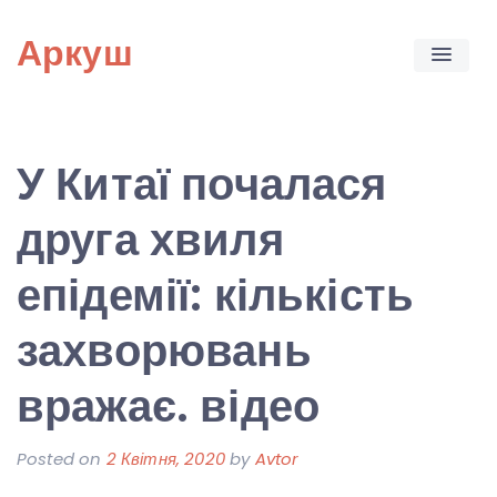
Skip
Аркуш
to
content
У Китаї почалася
друга хвиля
епідемії: кількість
захворювань
вражає. відео
Posted on
2 Квітня, 2020
by
Avtor