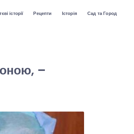
єві історії
Рецепти
Історія
Сад та Город
,
роною, –