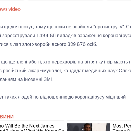
ews.video
зи щодня шокує, тому що поки не знайшли “протиотруту”. С
віті зареєстрували 1 484 811 випадків зараження коронавірус
ися з лап злої хвороби всього 329 876 осіб.
 що щеплені або ті, хто перехворів на вітрянку і кір мають 
ив російський лікар-імунолог, кандидат медичних наук Оле
ланням на іноземні ЗМІ.
тет таких людей по відношенню до коронавірусу міцніший.