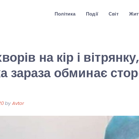
Політика
Події
Світ
Житт
хворів на кір і вітрянку
а зараза обминає сто
20
by
Avtor