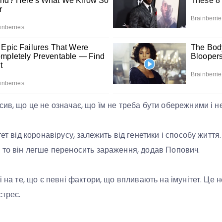
сив, що це не означає, що їм не треба бути обережними і н
тет від коронавірусу, залежить від генетики і способу житт
 то він легше переносить зараження, додав Попович.
і на те, що є певні фактори, що впливають на імунітет. Це 
стрес.