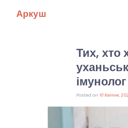
Skip
Аркуш
to
content
Тих, хто 
уханьськ
імунолог
Posted on
10 Квітня, 20