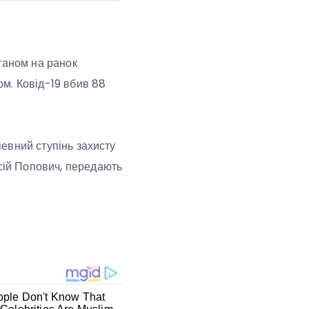
таном на ранок
ом. Ковід-19 вбив 88
певний ступінь захисту
ксій Попович, передають