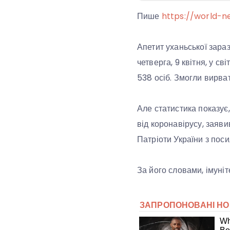
Пише
https://world-n
Апетит уханьської зара
четверга, 9 квітня, у с
538 осіб. Змогли вирват
Але статистика показує,
від коронавірусу, заяв
Патріоти України з поси
За його словами, імуні