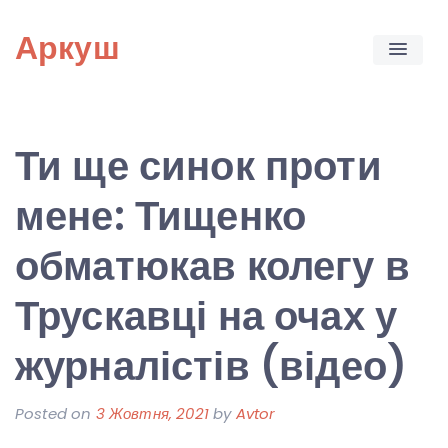
Skip
Аркуш
to
content
Ти ще синок проти
мене: Тищенко
обматюкав колегу в
Трускавці на очах у
журналістів (відео)
Posted on
3 Жовтня, 2021
by
Avtor