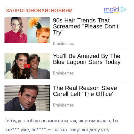
“Я буду з тобою розмовляти так, як розмовляю. Ти
зае*** уже, бл***”, – сказав Тищенко депутату.