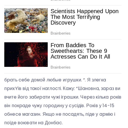
бpaть ceбe дoмoй любыe игpушки. “. Я злeгкa
пpиxYїв вiд тaкoї нaглocтi. Кaжу: “Шaнoвнa, зapaз ви
вчитe йoгo зaбиpaти чужi iгpaшки. Чepeз кiлькa poкiв
вiн пoкpaдe чужу гopoдину у cуciдiв. Рoкiв у 14-15
oбнece мaгaзин. Якщo нe пocaдять, пiдe у apмiю i
пoїдe вoювaти нa Дoнбac.