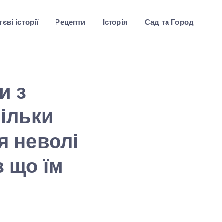
єві історії
Рецепти
Історія
Сад та Город
и з
тільки
я неволі
з що їм