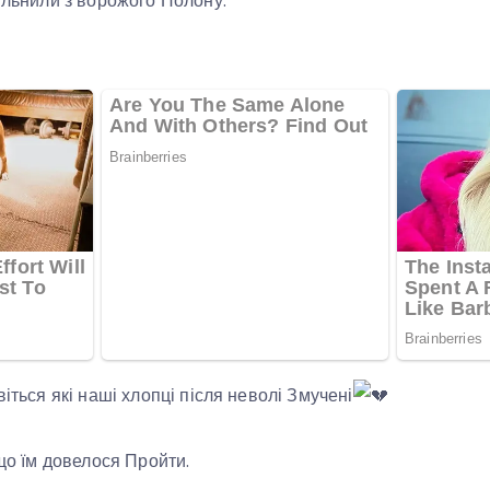
вільнили з ворожого Полону.
віться які наші хлопці після неволі Змучені
 що їм довелося Пройти.