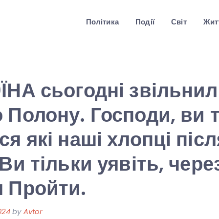
Політика
Події
Світ
Житт
ЇНА сьогодні звільнил
 Полону. Господи, ви 
ся які наші хлопці післ
Ви тільки уявіть, чере
 Пройти.
024
by
Avtor