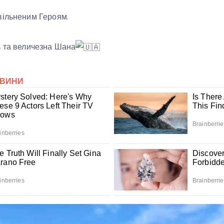
вільненим Героям.
ь та величезна Шана