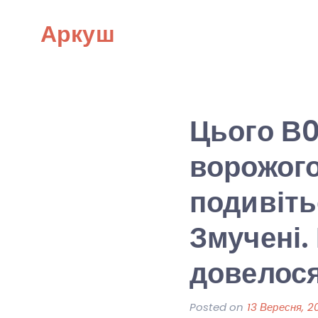
Skip
Аркуш
to
content
Цього В0
ворожого
подивіть
Змучені. 
довелося
Posted on
13 Вересня, 2