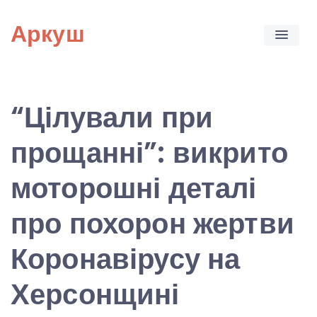
Skip
Аркуш
to
content
“Цілували при
прощанні”: викрито
моторошні деталі
про похорон жертви
Коронавірусу на
Херсонщині