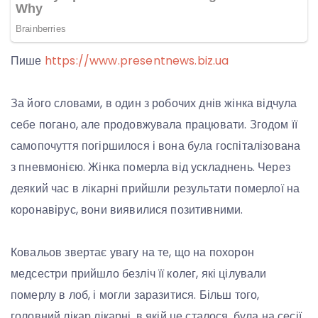
Пише
https://www.presentnews.biz.ua
За його словами, в один з робочих днів жінка відчула
себе погано, але продовжувала працювати. Згодом її
самопочуття погіршилося і вона була госпіталізована
з пневмонією. Жінка померла від ускладнень. Через
деякий час в лікарні прийшли результати померлої на
коронавірус, вони виявилися позитивними.
Ковальов звертає увагу на те, що на похорон
медсестри прийшло безліч її колег, які цілували
померлу в лоб, і могли заразитися. Більш того,
головний лікар лікарні, в якій це сталося, була на сесії