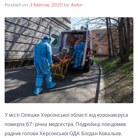
Posted on
3 Квітня, 2020
by
Avtor
У місті Олешки Херсонської області від коронавіруса
померла 67-річна медсестра. Подробиці повідомив
радник голови Херсонської ОДА Богдан Ковальов.