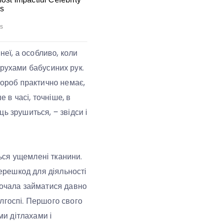
неї, а особливо, коли
а рухами бабусиних рук.
вороб практично немає,
в часі, точніше, в
ь зрушиться, – звідси і
ься ущемлені тканини.
перешкод для діяльності
почала займатися давно
лгоспі. Першого свого
ми дітлахами і