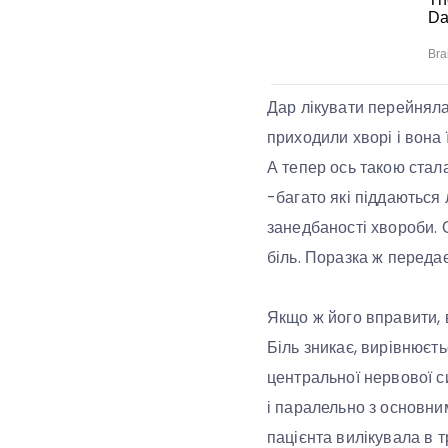
Дар лікувати перейняла 
приходили хворі і вона ї
А тепер ось такою стал
-багато які піддаються
занедбаності хвороби. 
біль. Поразка ж передає
Якщо ж його вправити, 
Біль зникає, вирівнюєть
центральної нервової с
і паралельно з основни
пацієнта вилікувала в т