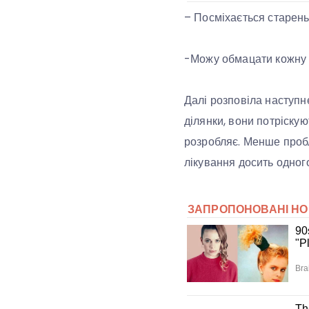
– Посміхається старень
-Можу обмацати кожну кі
Далі розповіла наступне
ділянки, вони потріскую
розробляє. Менше пробле
лікування досить одного