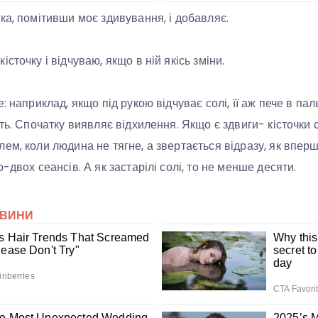
ка, помітивши моє здивування, і добавляє.
сточку і відчуваю, якщо в ній якісь зміни.
: наприклад, якщо під рукою відчуває солі, її аж пече в паль
ть. Спочатку виявляє відхилення. Якщо є здвиги- кісточки с
м, коли людина не тягне, а звертається відразу, як вперше
-двох сеансів. А як застарілі солі, то не менше десяти.