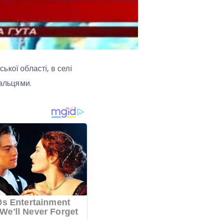
кої області, в селі
пальцями.