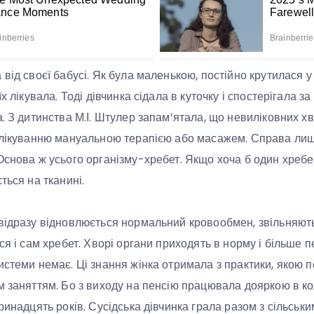
від своєї бабусі. Як була маленькою, постійно крутилася у 
х лікувала. Тоді дівчинка сідала в куточку і спостерігала з
а. З дитинства М.І. Штулер запам’ятала, що невиліковних х
 лікуванню мануальною терапією або масажем. Справа лише 
Основа ж усього організму-хребет. Якщо хоча б один хребец
ться на тканині.
відразу відновлюється нормальний кровообмен, звільняют
ся і сам хребет. Хворі органи приходять в норму і більше 
истеми немає. Ці знання жінка отримала з практики, якою 
м заняттям. Бо з виходу на пенсію працювала дояркою в ко
ринадцять років. Сусідська дівчинка грала разом з сільськи