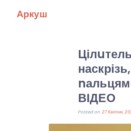
Skip
Аркуш
to
content
Цілuтель
наскрізь,
nальцями
ВІДЕО
Posted on
27 Квітня, 20