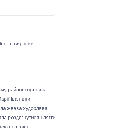
Ось і я вирішив
му районі і просила
арії Іванівни
рила жвава худорлява
ила роздягнутися і лягти
ею по спині і