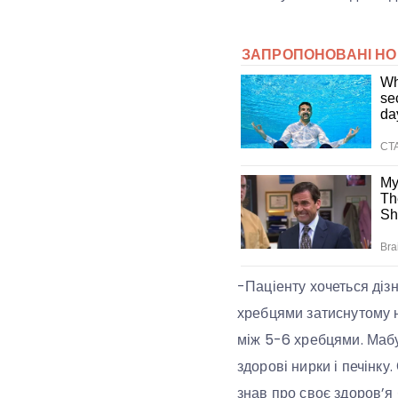
-Паціенту хочеться діз
хребцями затиснутому не
між 5-6 хребцями. Мабут
здорові нирки і печінк
знав про своє здоров’я б