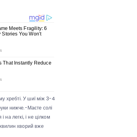
у хребті. У шиї між 3-4
руки нижче.-Маєте солі
 на легкі, і не цілком
0 хвилин хворий вже