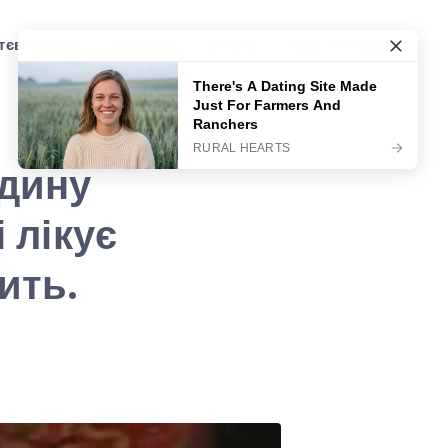
єві історії
Рецепти
Історія
Сад та Город
юдину
 лікує
ить.