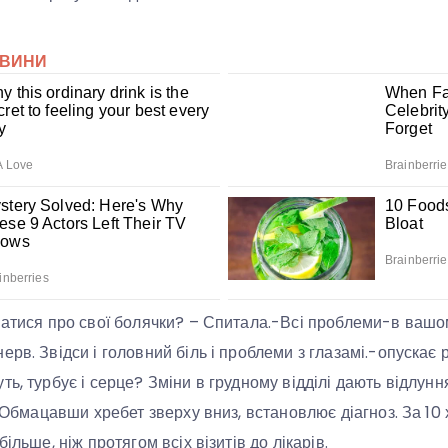
натися про свої болячки? – Спитала.-Всі проблеми-в вашом
рв. Звідси і головний біль і проблеми з глазамі.-опускає 
ь, турбує і серце? Зміни в грудному відділі дають відлуння і
у. Обмацавши хребет зверху вниз, встановлює діагноз. За 1
ільше, ніж протягом всіх візитів до лікарів.