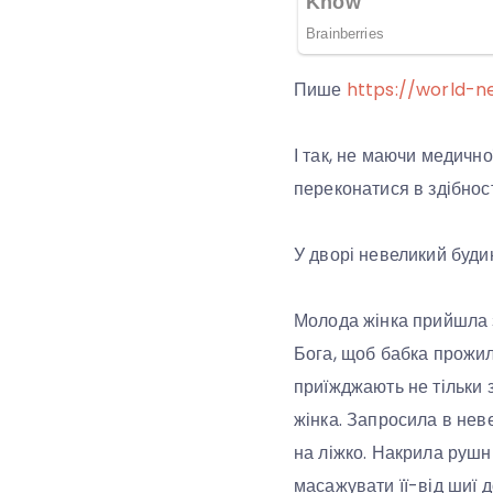
Пише
https://world-n
І так, не маючи медичної
переконатися в здібност
У дворі невеликий будин
Молода жінка прийшла з
Бога, щоб бабка прожила
приїжджають не тільки 
жінка. Запросила в неве
на ліжко. Накрила рушн
масажувати її-від шиї д