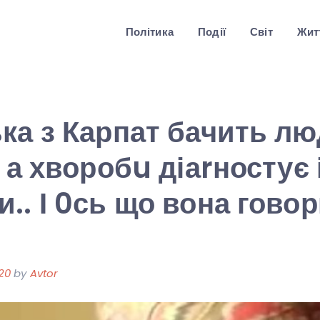
Політика
Події
Світ
Житт
ка з Карпат бачить л
 а хворобu діаrностує і
.. І 0сь що вона говор
20
by
Avtor