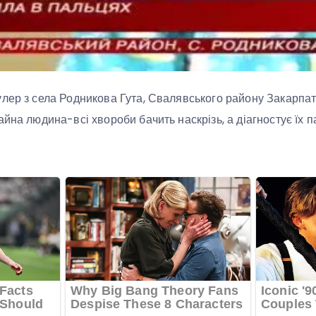
лер з села Родникова Гута, Свалявського району Закарпатсь
айна людина-всі хвороби бачить наскрізь, а діагностує їх 