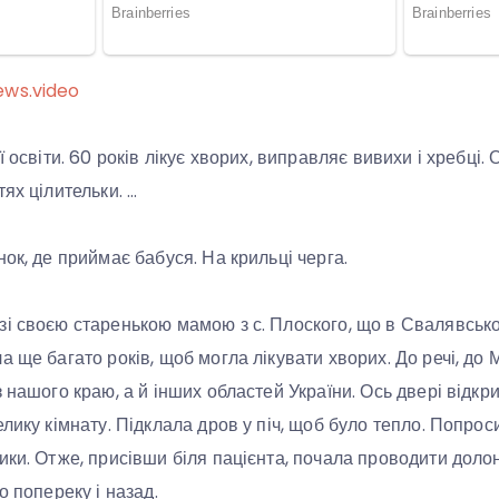
ews.video
 освіти. 60 років лікує хворих, виправляє вивихи і хребці. 
ях цілительки. …
ок, де приймає бабуся. На крильці черга.
і своєю старенькою мамою з с. Плоского, що в Свалявсько
 ще багато років, щоб могла лікувати хворих. До речі, до М
з нашого краю, а й інших областей України. Ось двері відк
лику кімнату. Підклала дров у піч, щоб було тепло. Попрос
ики. Отже, присівши біля пацієнта, почала проводити долон
о попереку і назад.