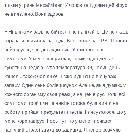
тільки у Ірини Михайлівни. У чоловіка і дочки цей вірус
не виявлено. Вони здорові.
– Ні в якому разі, не бійтеся і не панікуйте. Це не якась
зараза, а звичайна застуда. Все схоже на ГРВІ. Просто
цей вірус ще не досліджений. У кожного різні
симптоми. У мене, наприклад, тільки один день з
суботи на неділю була температура 38, і один день
кашель, також боліли очі і вже 3 дні я не відчуваю
запаху. Один день болів шлунок. Але це, як я думаю, у
кожного організму своя реакція на цей вірус. Коли всі
симптоми пройшли і я навіть готова була вийти на
роботу, прийшли результати тестів. І з’ясувалося, що у
мене коронавірус. І, ось, тут-то у мене і почався
панічний страх і атака до задишка. Я тепер розумію,