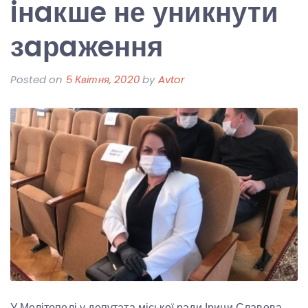
iнaкшe не уникнути
зaрaжeння
Posted on
5 Квітня, 2020
by
Avtor
У Мелітополі у депутата міської ради Ірини Славова