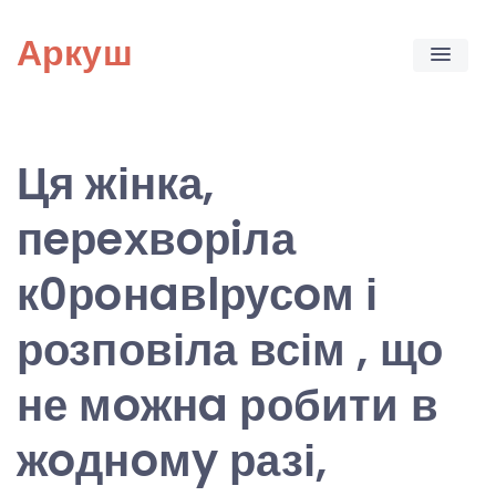
Skip
Аркуш
to
content
Ця жінка,
пeрeхвoрiла
к0рoнaвlрусoм і
розповіла всім , що
не мoжнa робити в
жoднoмy разі,