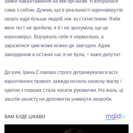
зайве навантаження на мій організм. Я впоралася
сама з собою. Думаю, що в реальності коронавірусів
хворіє куди більше людей, ніж за статистикою. Якби
мені тест не зробили, я б і не зрозуміла, що це
коронавірус. Відчувала себе я нормально, а
заразитися цим може кожен де завгодно. Адже
закордоном в останні час я не була, – каже депутат.
До речі, Ірина Славова строго дотримувалася всіх
карантинних правил: завжди носила захисну маску і
однією з перших стала носити рукавички. На жаль, ці
засоби захисту не допомогли уникнути хвороби.