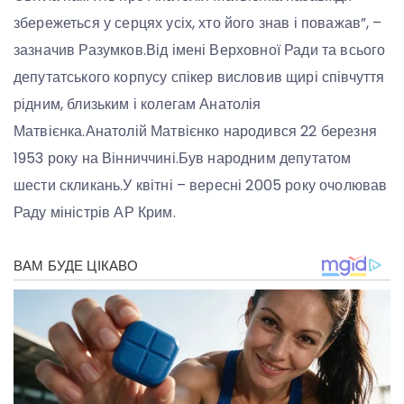
збережеться у серцях усіх, хто його знав і поважав”, –
зазначив Разумков.Від імені Верховної Ради та всього
депутатського корпусу спікер висловив щирі співчуття
рідним, близьким і колегам Анатолія
Матвієнка.Анатолій Матвієнко народився 22 березня
1953 року на Вінниччині.Був народним депутатом
шести скликань.У квітні – вересні 2005 року очолював
Раду міністрів АР Крим.