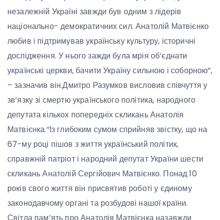
незалежній Україні завжди був одним з лідерів
національно- демократичних сил. Анатолій Матвієнко
любив і підтримував українську культуру, історичні
дослідження. У нього зажди була мрія об‘єднати
українські церкви, бачити Україну сильною і соборною”,
– зазначив він.Дмитро Разумков висловив співчуття у
зв’язку зі смертю українського політика, народного
депутата кількох попередніх скликань Анатолія
Матвієнка.“Із глибоким сумом сприйняв звістку, що на
67-му році пішов з життя український політик,
справжній патріот і народний депутат України шести
скликань Анатолій Сергійович Матвієнко. Понад 10
років свого життя він присвятив роботі у єдиному
законодавчому органі та розбудові нашої країни.
Світла пам’ять про Анатолія Матвієнка назавжди