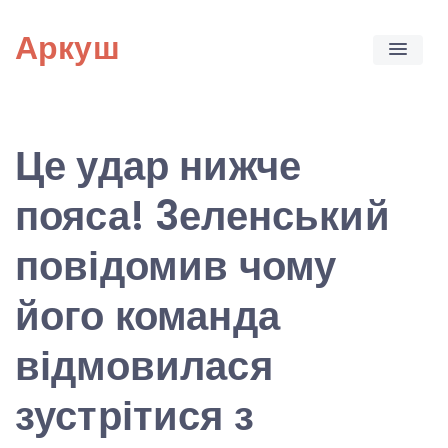
Skip
Аркуш
to
content
Це удар нижче
пояса! 3еленський
повідомив чому
його команда
відмовилася
зустрітися з