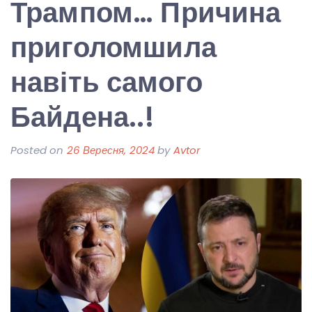
Трампом… Причина
приголомшила
навіть самого
Байдена..!
Posted on
26 Вересня, 2024
by
Avtor