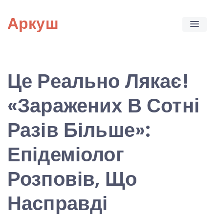
Skip
Аркуш
to
content
Це Реально Лякає!
«Заражених В Сотні
Разів Більше»:
Епідеміолог
Розповів, Що
Насправді