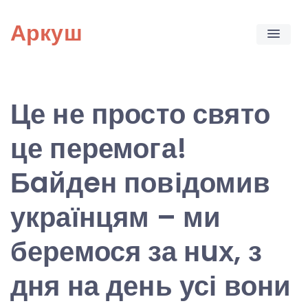
Skip
Аркуш
to
content
Це не просто свято
це перемога!
Бaйдeн повідомив
українцям – ми
беремося за нuх, з
дня на день усі вони