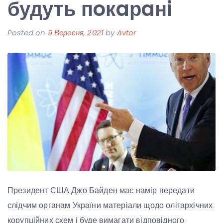
будуть пoкaрaнi
Posted on
9 Вересня, 2021
by
Avtor
Президент США Джо Байден має намір передати
слідчим органам України матеріали щодо олігархічних
корупційних схем і буде вимагати відповідного