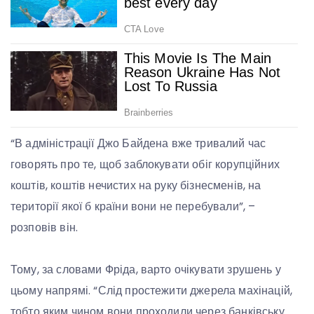
“В адміністрації Джо Байдена вже тривалий час
говорять про те, щоб заблокувати обіг корупційних
коштів, коштів нечистих на руку бізнесменів, на
території якої б країни вони не перебували”, –
розповів він.
Тому, за словами Фріда, варто очікувати зрушень у
цьому напрямі. “Слід простежити джерела махінацій,
тобто яким чином вони проходили через банківську