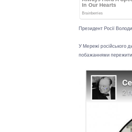
Президент Росії Волод
У Мережі російського д
побажаннями пережити в