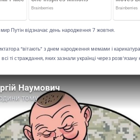
имир Путін відзначає день народження 7 жовтня.
иктатора “вітають” з днем народження мемами і карикатура
сі ті страждання, яких зазнали українці через розв’язану 