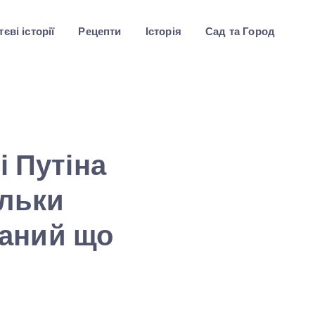
єві історії
Рецепти
Історія
Сад та Город
і Путіна
ільки
наний що