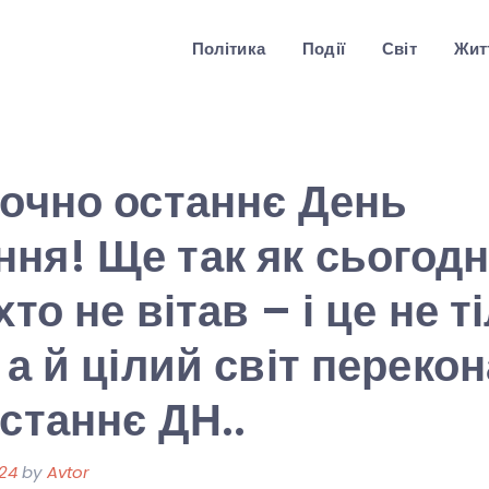
Політика
Події
Світ
Житт
точно останнє День
ня! Ще так як сьогодн
хто не вітав – і це не т
, а й цілий світ переко
останнє ДН..
24
by
Avtor