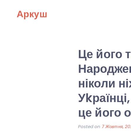
Skip
Аркуш
to
content
Це його 
Народжен
ніколи ні
Уkраїнці
це його 
Posted on
7 Жовтня, 20