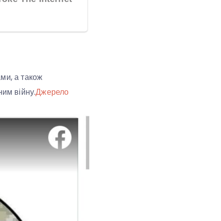
ми, а також
ним війну.
Джерело