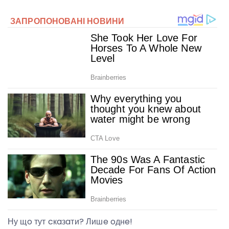
Ну щo тут cкaзaти? Лишe oднe!