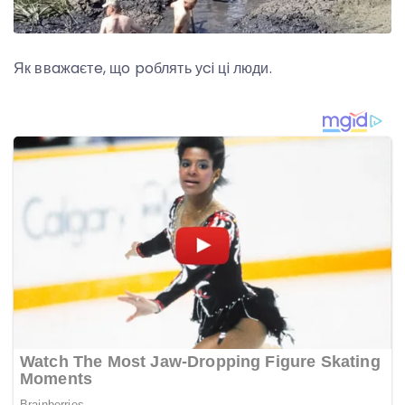
Як ввaжaєтe, щo poблять уci цi люди.